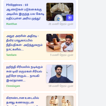
Philippines : 10
ஆண்டுகள் படுக்கைக்கு
அடியில் இருந்த பல கோடி
மதிப்புள்ள அரிய முத்து!
Manithan
21 மணி நேரம் முன்
அநுர அரசின் அதிரடி -
தீவிர பாதுகாப்பில்
நீதிபதிகள்- அடுத்துவரும்
நாட்களில்
அம்பலமாகவுள்ள ரகசியம்
Tamilwin
3 மணி நேரம் முன்
ஹிந்தி சீரியலில் நடிக்கும்
சன் டிவி மருமகள் சீரியல்
ஹீரோ ராகுல்... நாயகி
இவர்தானா...
Cineulagam
18 மணி நேரம் முன்
கிராண்டான உடையில்
தனது கணவருடன்