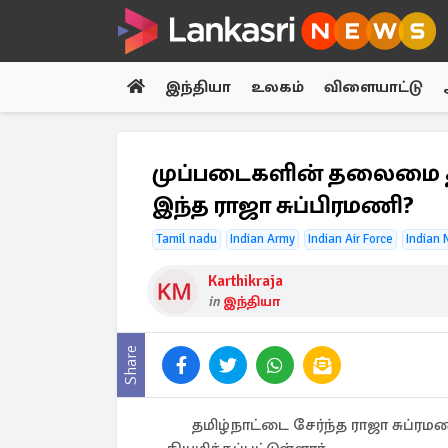
இந்தியா
உலகம்
விளையாட்டு
முப்படைகளின் தலைமை தள
இந்த ராஜா சுப்பிரமணி?
Tamil nadu
Indian Army
Indian Air Force
Indian 
Karthikraja
in
இந்தியா
Share
தமிழ்நாட்டை சேர்ந்த ராஜா சுப