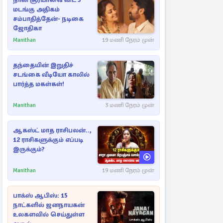
நான் சூர்யாவை விட 3
மடங்கு அதிகம்
சம்பாதித்தேன்- நடிகை
ஜோதிகா
Manithan
19 மணி நேரம் முன்
தந்தையின் இறுதிச்
சடங்கை வீடியோ காலில்
பார்த்த மகள்கள்!
Manithan
3 மணி நேரம் முன்
ஆகஸ்ட் மாத ராசிபலன்..,
12 ராசிகளுக்கும் எப்படி
இருக்கும்?
Manithan
19 மணி நேரம் முன்
பாக்ஸ் ஆபிஸ்: 15
நாட்களில் ஜனநாயகன்
உலகளவில் செய்துள்ள