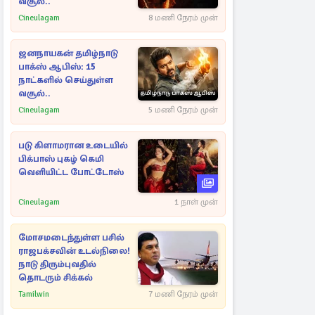
வசூல்..
Cineulagam
8 மணி நேரம் முன்
ஜனநாயகன் தமிழ்நாடு
பாக்ஸ் ஆபிஸ்: 15
நாட்களில் செய்துள்ள
வசூல்..
Cineulagam
5 மணி நேரம் முன்
படு கிளாமரான உடையில்
பிக்பாஸ் புகழ் கெமி
வெளியிட்ட போட்டோஸ்
Cineulagam
1 நாள் முன்
மோசமடைந்துள்ள பசில்
ராஜபக்சவின் உடல்நிலை!
நாடு திரும்புவதில்
தொடரும் சிக்கல்
Tamilwin
7 மணி நேரம் முன்