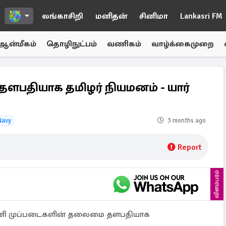
லங்காசிறி
மனிதன்
சினிமா
Lankasri FM
ஆன்மீகம்
தொழிநுட்பம்
வணிகம்
வாழ்க்கைமுறை
பதியாக தமிழர் நியமனம் - யார்
Navy
3 months ago
Report
விளம்பரம்
்ரமணி முப்படைகளின் தலைமை தளபதியாக