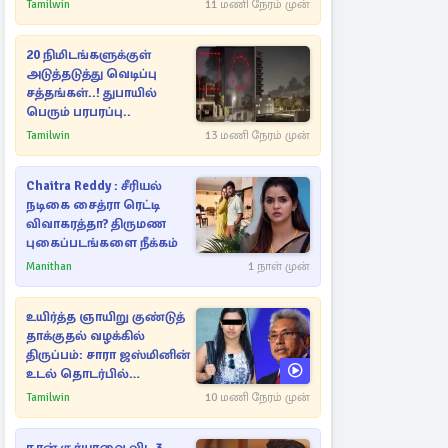
Tamilwin
11 மணி நேரம் முன்
20 நிமிடங்களுக்குள்
அடுத்தடுத்து வெடிப்பு
சத்தங்கள்..! துபாயில்
பெரும் பரபரப்பு..
Tamilwin
13 மணி நேரம் முன்
Chaitra Reddy : சீரியல்
நடிகை சைத்ரா ரெட்டி
விவாகரத்தா? திருமண
புகைப்படங்களை நீக்கம்
Manithan
1 நாள் முன்
உயிர்த்த ஞாயிறு குண்டுத்
தாக்குதல் வழக்கில்
திருப்பம்: சாரா ஜஸ்மினின்
உடல் தொடர்பில்
நீதிமன்றத்தில் வெளியான
Tamilwin
10 மணி நேரம் முன்
அதிர்ச்சி தகவல்