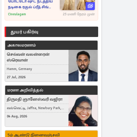
போட்டோ ஷுட் நடத்திய
நடிகை ரகுல் ப்ரீத் சிங்..
Cineulagam
23 மணி நேரம் முன்
துயர் பகிர்வு
அகாலமரணம்
செல்வன் வலன்ரைன்
ஸ்ரெவான்
Hamm, Germany
27 Jul, 2026
மரண அறிவித்தல்
திருமதி ஞானேஸ்வரி வஜிரா
வல்வெட்டி, Jaffna, Newbury Park,
United Kingdom
04 Aug, 2026
5ம் ஆண்டு நினைவஞ்சலி