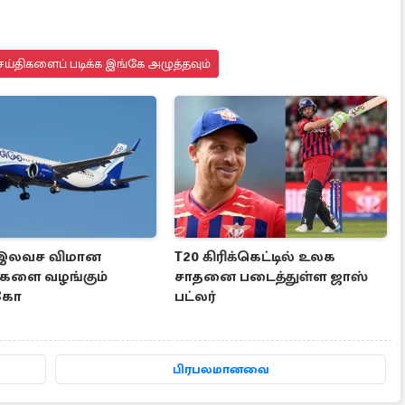
ய்திகளைப் படிக்க இங்கே அழுத்தவும்
 இலவச விமான
T20 கிரிக்கெட்டில் உலக
ட்களை வழங்கும்
சாதனை படைத்துள்ள ஜாஸ்
கோ
பட்லர்
பிரபலமானவை