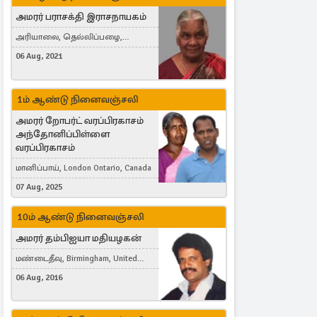
அமரர் பராசக்தி இராசநாயகம்
அரியாலை, தெல்லிப்பழை,
Montreal, Canada
06 Aug, 2021
1ம் ஆண்டு நினைவஞ்சலி
அமரர் றோபர்ட் வரப்பிரகாசம்
அந்தோனிப்பிள்ளை
வரப்பிரகாசம்
மானிப்பாய், London Ontario, Canada
07 Aug, 2025
10ம் ஆண்டு நினைவஞ்சலி
அமரர் தம்பிஐயா மதியழகன்
மண்டைதீவு, Birmingham, United
Kingdom
06 Aug, 2016