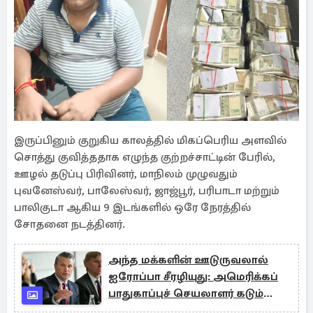
இருப்பினும் குறுகிய காலத்தில் மிகப்பெரிய அளவில்
சொத்து குவித்ததாக எழுந்த குற்றச்சாட்டின் பேரில்,
ஊழல் தடுப்பு பிரிவினர், மாநிலம் முழுவதும்
புவனேஸ்வர், பாலேஸ்வர், ஜாஜ்பூர், பரிபாடா மற்றும்
பாலிகுடா ஆகிய 9 இடங்களில் ஒரே நேரத்தில்
சோதனை நடத்தினர்.
அந்த மக்களின் ஊடுருவலால்
ஐரோப்பா சீரழியுது: அமெரிக்கப்
பாதுகாப்புச் செயலாளர் கடும்
விமர்சனம்