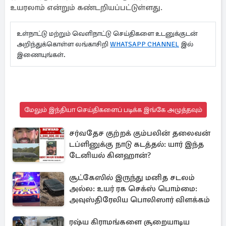
உயரலாம் என்றும் கண்டறியப்பட்டுள்ளது.
உள்நாட்டு மற்றும் வெளிநாட்டு செய்திகளை உடனுக்குடன்
அறிந்துக்கொள்ள லங்காசிறி
WHATSAPP CHANNEL
இல்
இணையுங்கள்.
மேலும் இந்தியா செய்திகளைப் படிக்க இங்கே அழுத்தவும்
சர்வதேச குற்றக் கும்பலின் தலைவன்
டப்ளினுக்கு நாடு கடத்தல்: யார் இந்த
டேனியல் கினஹான்?
சூட்கேஸில் இருந்து மனித சடலம்
அல்ல: உயர் ரக செக்ஸ் பொம்மை:
அவுஸ்திரேலிய பொலிஸார் விளக்கம்
ரஷ்ய கிராமங்களை சூறையாடிய