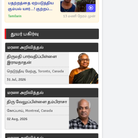
பதற்றத்தை ஏற்படுத்திய
கும்பல் யார்...! குற்றப்
பின்னணி தொடர்பில்
Tamilwin
13 மணி நேரம் முன்
அதிர்ச்சித் தகவல்கள்
துயர் பகிர்வு
மரண அறிவித்தல்
திருமதி பார்வதிப்பிள்ளை
இராமநாதன்
நெடுந்தீவு மேற்கு, Toronto, Canada
31 Jul, 2026
மரண அறிவித்தல்
திரு வேலுப்பிள்ளை தம்பிராசா
கோப்பாய், Montreal, Canada
02 Aug, 2026
மரண அறிவித்தல்