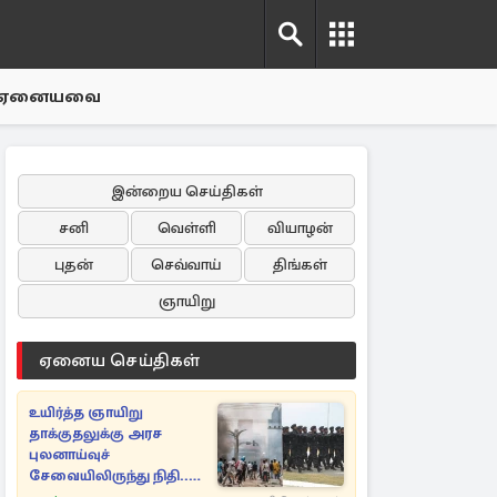
ஏனையவை
இன்றைய செய்திகள்
சனி
வெள்ளி
வியாழன்
புதன்
செவ்வாய்
திங்கள்
ஞாயிறு
ஏனைய செய்திகள்
உயிர்த்த ஞாயிறு
தாக்குதலுக்கு அரச
புலனாய்வுச்
சேவையிலிருந்து நிதி..