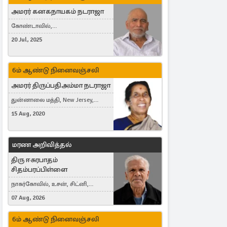
அமரர் கனகநாயகம் நடராஜா
கோண்டாவில்,
புன்னாலைக்கட்டுவன், சவுதி
20 Jul, 2025
அரேபியா, Saudi Arabia, ஜேர்மனி,
Germany, Brampton, Canada
6ம் ஆண்டு நினைவஞ்சலி
அமரர் திருப்பதிஅம்மா நடராஜா
துன்னாலை மத்தி, New Jersey,
United States, Toronto, Canada
15 Aug, 2020
மரண அறிவித்தல்
திரு ஈசுரபாதம்
சிதம்பரப்பிள்ளை
நாகர்கோவில், உசன், சிட்னி,
Australia
07 Aug, 2026
6ம் ஆண்டு நினைவஞ்சலி