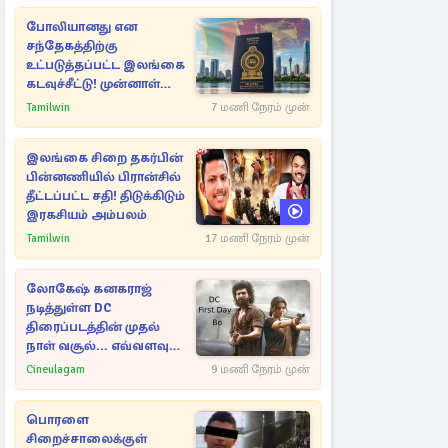
போலியானது என
சந்தேகத்திற்கு
உட்படுத்தப்பட்ட இலங்கை
கடவுச்சீட்டு! முன்னாள்
எம்.பிக்கு
Tamilwin
7 மணி நேரம் முன்
பிரித்தானியாவில் ஏற்பட்ட
சிக்கல்
இலங்கை சிறை தகர்பின்
பின்னணியில் பிரான்சில்
தீட்டப்பட்ட சதி! திடுக்கிடும்
இரகசியம் அம்பலம்
Tamilwin
17 மணி நேரம் முன்
லோகேஷ் கனகராஜ்
நடித்துள்ள DC
திரைப்படத்தின் முதல்
நாள் வசூல்... எவ்வளவு
தெரியுமா?
Cineulagam
9 மணி நேரம் முன்
பொரளை
சிறைச்சாலைக்குள்