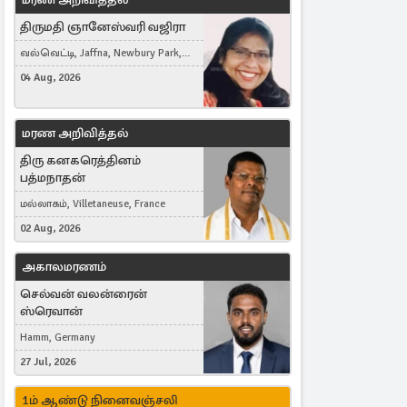
திருமதி ஞானேஸ்வரி வஜிரா
வல்வெட்டி, Jaffna, Newbury Park,
United Kingdom
04 Aug, 2026
மரண அறிவித்தல்
திரு கனகரெத்தினம்
பத்மநாதன்
மல்லாகம், Villetaneuse, France
02 Aug, 2026
அகாலமரணம்
செல்வன் வலன்ரைன்
ஸ்ரெவான்
Hamm, Germany
27 Jul, 2026
1ம் ஆண்டு நினைவஞ்சலி