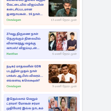
எல்லையே இல்லா வசூல்
வேட்டையில் விஜய்யின்
கடைசிப்படமான
ஜனநாயகன்.. 16 நாள்
பாக்ஸ் ஆபிஸ்
Cineulagam
13 மணி நேரம் முன்
27வது திருமண நாள்
நெருங்கும் நிலையில்
விவாகரத்து வழக்கு
வாபஸ்! விஜய்யுடன்
மீண்டும் இணைவாரா?
Manithan
6 மணி நேரம் முன்
நடிகர் மாதவனின் GDN
படத்தின் முதல் நாள்
பாக்ஸ் ஆபிஸ் விவரம்...
எவ்வளவு கலெக்ஷன்?
Cineulagam
9 மணி நேரம் முன்
இதெல்லாம் வெறும்
ட்ராமா! மோகன் சர்மா
முதியோர் இல்ல நாடகம்