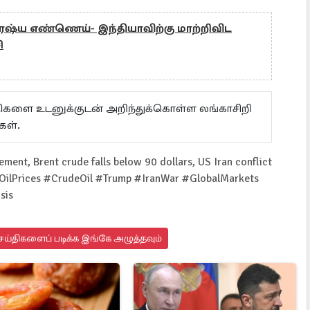
 ரஷ்ய எண்ணெய்- இந்தியாவிற்கு மாற்றிவிட
ி
ய்திகளை உடனுக்குடன் அறிந்துக்கொள்ள லங்காசிறி
கள்.
ement, Brent crude falls below 90 dollars, US Iran conflict
e #OilPrices #CrudeOil #Trump #IranWar #GlobalMarkets
sis
ய்திகளைப் படிக்க இங்கே அழுத்தவும்