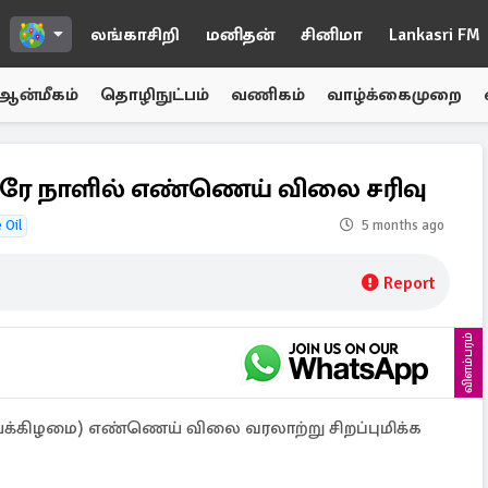
லங்காசிறி
மனிதன்
சினிமா
Lankasri FM
ஆன்மீகம்
தொழிநுட்பம்
வணிகம்
வாழ்க்கைமுறை
 ஒரே நாளில் எண்ணெய் விலை சரிவு
 Oil
5 months ago
Report
விளம்பரம்
்க்கிழமை) எண்ணெய் விலை வரலாற்று சிறப்புமிக்க