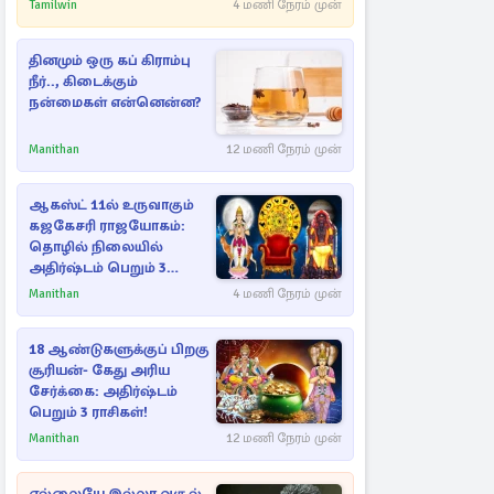
வெளியான அதிர்ச்சி
Tamilwin
4 மணி நேரம் முன்
தகவல்!
தினமும் ஒரு கப் கிராம்பு
நீர்.., கிடைக்கும்
நன்மைகள் என்னென்ன?
Manithan
12 மணி நேரம் முன்
ஆகஸ்ட் 11ல் உருவாகும்
கஜகேசரி ராஜயோகம்:
தொழில் நிலையில்
அதிர்ஷ்டம் பெறும் 3
ராசிகள்!
Manithan
4 மணி நேரம் முன்
18 ஆண்டுகளுக்குப் பிறகு
சூரியன்- கேது அரிய
சேர்க்கை: அதிர்ஷ்டம்
பெறும் 3 ராசிகள்!
Manithan
12 மணி நேரம் முன்