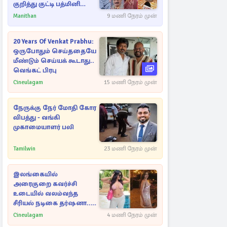
குறித்து குட்டி பத்மினி
பரபரப்பு பேட்டி
Manithan
9 மணி நேரம் முன்
20 Years Of Venkat Prabhu:
ஒருபோதும் செய்ததையே
மீண்டும் செய்யக் கூடாது..
வெங்கட் பிரபு
Cineulagam
15 மணி நேரம் முன்
நேருக்கு நேர் மோதி கோர
விபத்து - வங்கி
முகாமையாளர் பலி
Tamilwin
23 மணி நேரம் முன்
இலங்கையில்
அரைகுறை கவர்ச்சி
உடையில் வலம்வந்த
சீரியல் நடிகை தர்ஷனா...
அவரே வெளியிட்ட
Cineulagam
4 மணி நேரம் முன்
வீடியோ