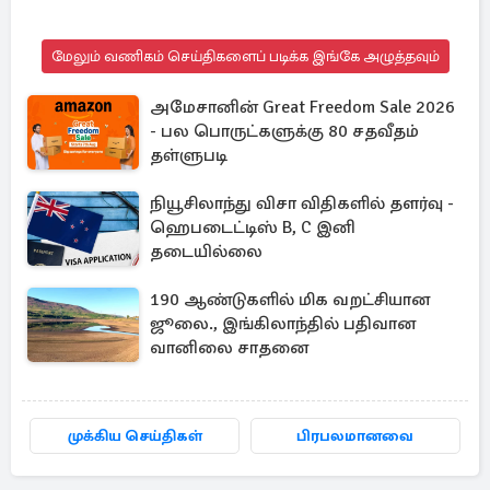
மேலும் வணிகம் செய்திகளைப் படிக்க இங்கே அழுத்தவும்
அமேசானின் Great Freedom Sale 2026
- பல பொருட்களுக்கு 80 சதவீதம்
தள்ளுபடி
நியூசிலாந்து விசா விதிகளில் தளர்வு -
ஹெபடைட்டிஸ் B, C இனி
தடையில்லை
190 ஆண்டுகளில் மிக வறட்சியான
ஜூலை., இங்கிலாந்தில் பதிவான
வானிலை சாதனை
முக்கிய செய்திகள்
பிரபலமானவை