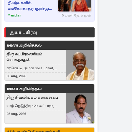
நிகழ்வுகளில்
பங்கேற்காதது குறித்து
நயன்தாரா ஓபன் டாக்!
Manithan
5 மணி நேரம் முன்
துயர் பகிர்வு
மரண அறிவித்தல்
திரு சுப்பிரமணியம்
யோகநாதன்
கரவெட்டி, Quincy-sous-Sénart,
France
06 Aug, 2026
மரண அறிவித்தல்
திரு சிவலிங்கம் கனகசபை
யாழ் நெடுந்தீவு 12ம் வட்டாரம்,
Jaffna, நயினாதீவு, London, United
02 Aug, 2026
Kingdom
15ம் ஆண்டு நினைவஞ்சலி