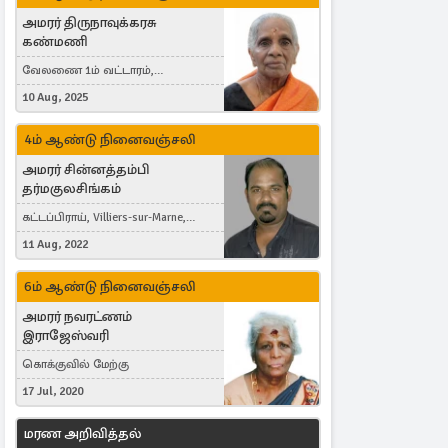
அமரர் திருநாவுக்கரசு
கண்மணி
வேலணை 1ம் வட்டாரம்,
மண்கும்பான் மேற்கு, Liestal,
10 Aug, 2025
Switzerland
4ம் ஆண்டு நினைவஞ்சலி
அமரர் சின்னத்தம்பி
தர்மகுலசிங்கம்
கட்டப்பிராய், Villiers-sur-Marne,
France
11 Aug, 2022
6ம் ஆண்டு நினைவஞ்சலி
அமரர் நவரட்ணம்
இராஜேஸ்வரி
கொக்குவில் மேற்கு
17 Jul, 2020
மரண அறிவித்தல்