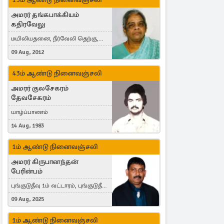
அமரர் தங்கபாக்கியம்
கதிரவேலு
மயிலியதனை, நீர்வேலி தெற்கு,
Herning, Denmark
09 Aug, 2012
43ம் ஆண்டு நினைவஞ்சலி
அமரர் குலசேகரம்
தேவசேகரம்
யாழ்ப்பாணம்
14 Aug, 1983
1ம் ஆண்டு நினைவஞ்சலி
அமரர் கிருபானந்தன்
பேரின்பம்
புங்குடுதீவு 1ம் வட்டாரம், புங்குடுதீவு,
India, Lausanne, Switzerland
09 Aug, 2025
1ம் ஆண்டு நினைவஞ்சலி