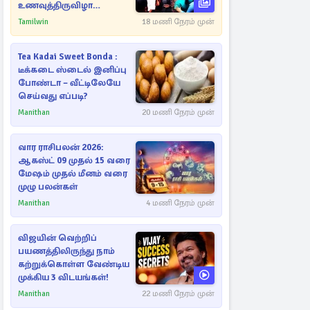
உணவுத்திருவிழா
இடைநிறுத்தம்
Tamilwin
18 மணி நேரம் முன்
Tea Kadai Sweet Bonda :
டீக்கடை ஸ்டைல் இனிப்பு
போண்டா – வீட்டிலேயே
செய்வது எப்படி?
Manithan
20 மணி நேரம் முன்
வார ராசிபலன் 2026:
ஆகஸ்ட் 09 முதல் 15 வரை
மேஷம் முதல் மீனம் வரை
முழு பலன்கள்
Manithan
4 மணி நேரம் முன்
விஜயின் வெற்றிப்
பயணத்திலிருந்து நாம்
கற்றுக்கொள்ள வேண்டிய
முக்கிய 3 விடயங்கள்!
Manithan
22 மணி நேரம் முன்