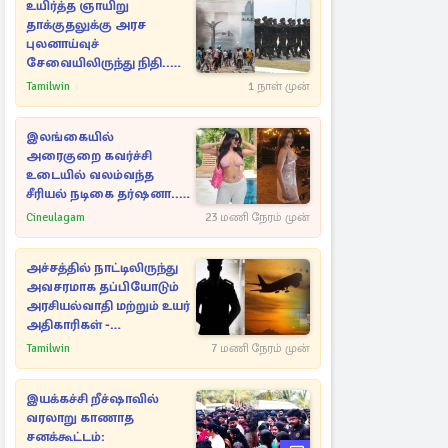
உயிர்த்த ஞாயிறு
தாக்குதலுக்கு அரச
புலனாய்வுச்
சேவையிலிருந்து நிதி..
வெளியான அதிர்ச்சி
Tamilwin
1 நாள் முன்
தகவல்!
இலங்கையில்
அரைகுறை கவர்ச்சி
உடையில் வலம்வந்த
சீரியல் நடிகை தர்ஷனா...
அவரே வெளியிட்ட
Cineulagam
23 மணி நேரம் முன்
வீடியோ
அச்சத்தில் நாட்டிலிருந்து
அவசரமாக தப்பியோடும்
அரசியல்வாதி மற்றும் உயர்
அதிகாரிகள் -
ஆதாரங்களுடன்
Tamilwin
7 மணி நேரம் முன்
நெருங்கும்
புலனாய்வாளர்கள்
இயக்கச்சி றீச்ஷாவில்
வரலாறு காணாத
சனக்கூட்டம்: