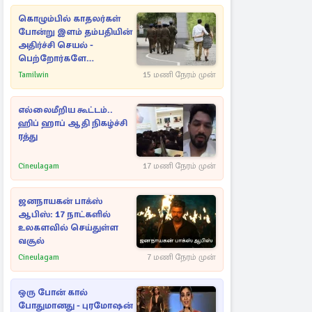
கொழும்பில் காதலர்கள்
போன்று இளம் தம்பதியின்
அதிர்ச்சி செயல் -
பெற்றோர்களே
எச்சரிக்கை
Tamilwin
15 மணி நேரம் முன்
எல்லைமீறிய கூட்டம்..
ஹிப் ஹாப் ஆதி நிகழ்ச்சி
ரத்து
Cineulagam
17 மணி நேரம் முன்
ஜனநாயகன் பாக்ஸ்
ஆபிஸ்: 17 நாட்களில்
உலகளவில் செய்துள்ள
வசூல்
Cineulagam
7 மணி நேரம் முன்
ஒரு போன் கால்
போதுமானது - புரமோஷன்