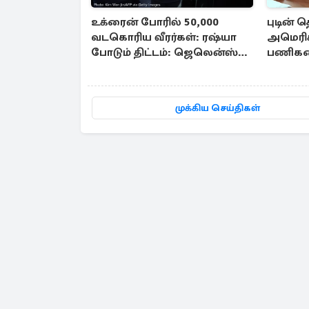
உக்ரைன் போரில் 50,000
புடின் த
வடகொரிய வீரர்கள்: ரஷ்யா
அமெரிக்
போடும் திட்டம்: ஜெலென்ஸ்கி
பணிகளை
எச்சரிக்கை
ராயல் 
முக்கிய செய்திகள்