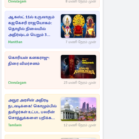
Cineulagam
8 மணி நேரம் முன்
ஆகஸ்ட் 11ல் உருவாகும்
கஜகேசரி ராஜயோகம்:
தொழில் நிலையில்
அதிர்ஷ்டம் பெறும் 3
ராசிகள்!
Manithan
7 மணி நேரம் முன்
கொரியன் கனகராஜு:
திரை விமர்சனம்
Cineulagam
23 மணி நேரம் முன்
அநுர அரசின் அதிரடி
நடவடிக்கை! கொழும்பில்
தமிழர்கள் உட்பட பலரின்
சொத்துக்களை பறிக்க
நடவடிக்கை
Tamilwin
12 மணி நேரம் முன்