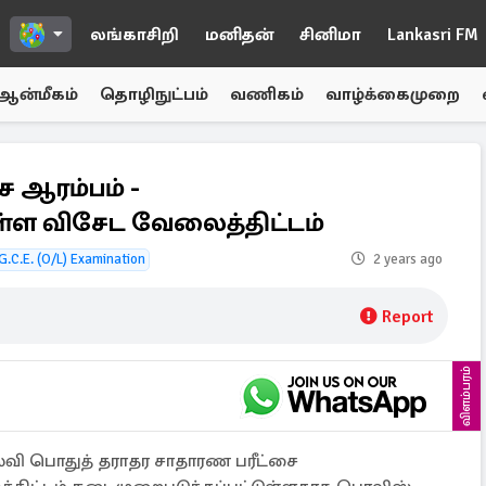
லங்காசிறி
மனிதன்
சினிமா
Lankasri FM
ஆன்மீகம்
தொழிநுட்பம்
வணிகம்
வாழ்க்கைமுறை
ை ஆரம்பம் -
ள்ள விசேட வேலைத்திட்டம்
G.C.E. (O/L) Examination
2 years ago
Report
விளம்பரம்
்வி பொதுத் தராதர சாதாரண பரீட்சை