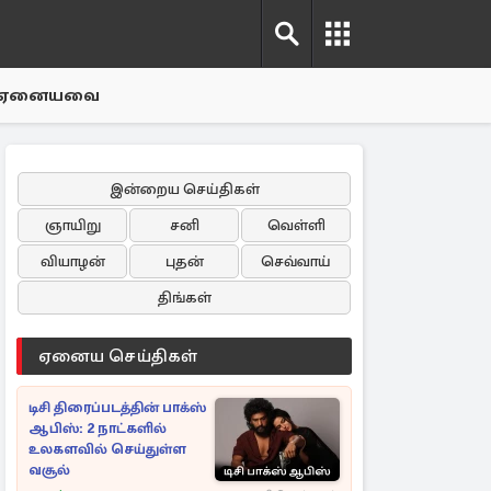
ஏனையவை
இன்றைய செய்திகள்
ஞாயிறு
சனி
வெள்ளி
வியாழன்
புதன்
செவ்வாய்
திங்கள்
ஏனைய செய்திகள்
டிசி திரைப்படத்தின் பாக்ஸ்
ஆபிஸ்: 2 நாட்களில்
உலகளவில் செய்துள்ள
வசூல்