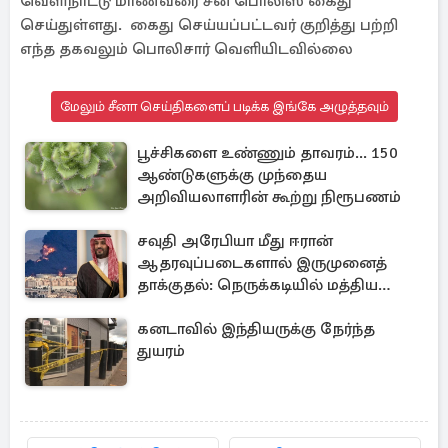
வெளிநாட்டு மாணவரை சீன பொலிஸ் கைது
செய்துள்ளது. கைது செய்யப்பட்டவர் குறித்து பற்றி
எந்த தகவலும் பொலிசார் வெளியிடவில்லை
மேலும் சீனா செய்திகளைப் படிக்க இங்கே அழுத்தவும்
பூச்சிகளை உண்ணும் தாவரம்... 150
ஆண்டுகளுக்கு முந்தைய
அறிவியலாளரின் கூற்று நிரூபணம்
சவுதி அரேபியா மீது ஈரான்
ஆதரவுப்படைகளால் இருமுனைத்
தாக்குதல்: நெருக்கடியில் மத்திய
கிழக்கு
கனடாவில் இந்தியருக்கு நேர்ந்த
துயரம்