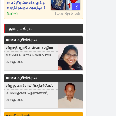
வைத்திருப்பவர்களுக்கு
காத்திருக்கும் ஆபத்து..!
Tamilwin
9 மணி நேரம் முன்
துயர் பகிர்வு
மரண அறிவித்தல்
திருமதி ஞானேஸ்வரி வஜிரா
வல்வெட்டி, Jaffna, Newbury Park,
United Kingdom
04 Aug, 2026
மரண அறிவித்தல்
திரு துரைச்சாமி செந்திவேல்
மயிலியதனை, நெடுங்கேணி,
கம்பர்மலை
01 Aug, 2026
நன்றி நவிலல்