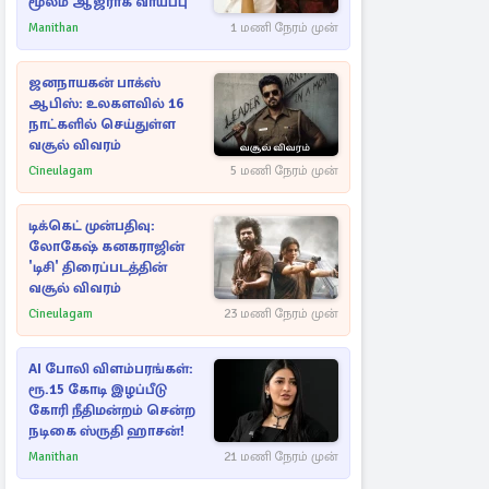
மூலம் ஆஜராக வாய்ப்பு
Manithan
1 மணி நேரம் முன்
ஜனநாயகன் பாக்ஸ்
ஆபிஸ்: உலகளவில் 16
நாட்களில் செய்துள்ள
வசூல் விவரம்
Cineulagam
5 மணி நேரம் முன்
டிக்கெட் முன்பதிவு:
லோகேஷ் கனகராஜின்
'டிசி' திரைப்படத்தின்
வசூல் விவரம்
Cineulagam
23 மணி நேரம் முன்
AI போலி விளம்பரங்கள்:
ரூ.15 கோடி இழப்பீடு
கோரி நீதிமன்றம் சென்ற
நடிகை ஸ்ருதி ஹாசன்!
Manithan
21 மணி நேரம் முன்