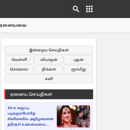
ஏனையவை
இன்றைய செய்திகள்
வெள்ளி
வியாழன்
புதன்
செவ்வாய்
திங்கள்
ஞாயிறு
சனி
ஏனைய செய்திகள்
10-ம் வகுப்பு
படிக்கும்போதே
சினிமாவில் அறிமுகமான
த்ரிஷா! உண்மையை