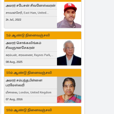
அமரர் சபேசன் சிவனேஸ்வரன்
சாவகச்சேரி, East Ham, United
Kingdom
24 Jul, 2022
1ம் ஆண்டு நினைவஞ்சலி
அமரர் சொக்கலிங்கம்
சிவஞானசேகரன்
கரம்பன், சரவணை, Raynes Park,
London, United Kingdom
08 Aug, 2025
10ம் ஆண்டு நினைவஞ்சலி
அமரர் சம்பந்தபிள்ளை
பரமேஸ்வரி
மீசாலை, London, United Kingdom
07 Aug, 2016
10ம் ஆண்டு நினைவஞ்சலி