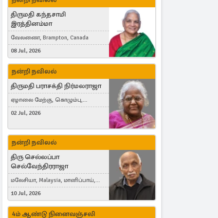
திருமதி கந்தசாமி
இரத்தினம்மா
வேலணை, Brampton, Canada
08 Jul, 2026
நன்றி நவிலல்
திருமதி பராசக்தி நிர்மலராஜா
ஏழாலை மேற்கு, கொழும்பு,
தங்காலை, London, United Kingdom
02 Jul, 2026
நன்றி நவிலல்
திரு செல்லப்பா
செல்வேந்திரராஜா
மலேசியா, Malaysia, மானிப்பாய்,
Duisburg, Germany, London, United
10 Jul, 2026
Kingdom
4ம் ஆண்டு நினைவஞ்சலி