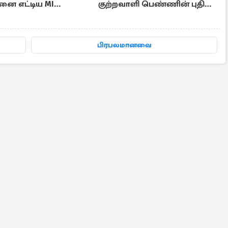
னை எட்டிய MI
குற்றவாளி பெண்ணின் புதிய
்
காணொளி
பிரபலமானவை