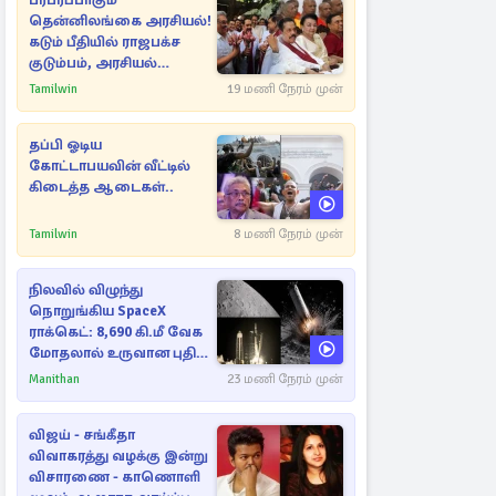
பரபரப்பாகும்
தென்னிலங்கை அரசியல்!
கடும் பீதியில் ராஜபக்ச
குடும்பம், அரசியல்
நட்புகள்
Tamilwin
19 மணி நேரம் முன்
தப்பி ஓடிய
கோட்டாபயவின் வீட்டில்
கிடைத்த ஆடைகள்..
Tamilwin
8 மணி நேரம் முன்
நிலவில் விழுந்து
நொறுங்கிய SpaceX
ராக்கெட்: 8,690 கி.மீ வேக
மோதலால் உருவான புதிய
பள்ளம்!
Manithan
23 மணி நேரம் முன்
விஜய் - சங்கீதா
விவாகரத்து வழக்கு இன்று
விசாரணை - காணொளி