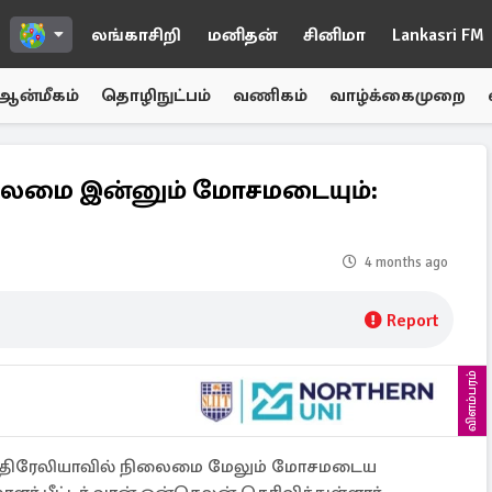
லங்காசிறி
மனிதன்
சினிமா
Lankasri FM
ஆன்மீகம்
தொழிநுட்பம்
வணிகம்
வாழ்க்கைமுறை
லைமை இன்னும் மோசமடையும்:
4 months ago
Report
விளம்பரம்
ுஸ்திரேலியாவில் நிலைமை மேலும் மோசமடைய