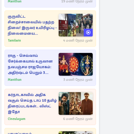
பகிர்ந்த இயக்குநர் பிரவீன்
Manithan
19 மணி நேரம் முன்
காந்தி
குருவிட்ட
சிறைச்சாலையில் பதற்ற
நிலை! இருவர் உயிரிழப்பு -
நிலைமையை
கட்டுப்படுத்த பொலிஸார்
Tamilwin
4 மணி நேரம் முன்
கண்ணீர்புகை பிரயோகம்
ராகு - செவ்வாய்
சேர்க்கையால் உருவான
நவபஞ்சம ராஜயோகம்:
அதிர்ஷ்டம் பெறும் 3
ராசிகள்!
Manithan
3 மணி நேரம் முன்
கர்நாடகாவில் அதிக
வசூல் செய்த டாப் 10 தமிழ்
திரைப்படங்கள்.. லிஸ்ட்
இதோ
Cineulagam
6 மணி நேரம் முன்