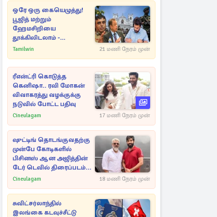
ஒரே ஒரு கையெழுத்து!
பூஜித் மற்றும்
ஹேமசிறியை
தூக்கிலிடலாம் -
அநுரவுக்குச் சென்ற
Tamilwin
21 மணி நேரம் முன்
அறிவுரை..
ரீஎன்ட்ரி கொடுத்த
கெனிஷா.. ரவி மோகன்
விவாகரத்து வழக்குக்கு
நடுவில் போட்ட பதிவு
Cineulagam
17 மணி நேரம் முன்
ஷுட்டிங் தொடங்குவதற்கு
முன்பே கோடிகளில்
பிசினஸ் ஆன அஜித்தின்
டேர் டெவில் திரைப்படம்...
Cineulagam
18 மணி நேரம் முன்
சுவிட்சர்லாந்தில்
இலங்கை கடவுச்சீட்டு