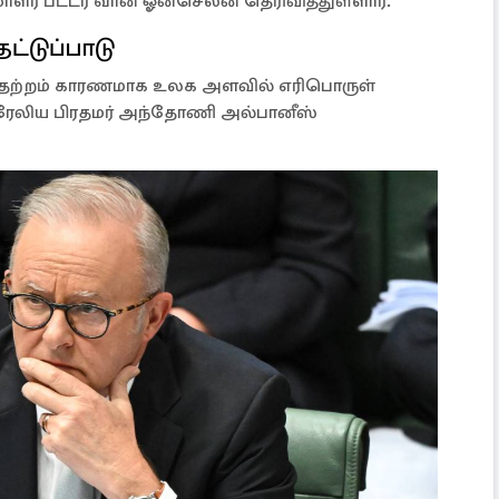
ர் பீட்டர் வான் ஓன்செலன் தெரிவித்துள்ளார்.
்டுப்பாடு
ர் பதற்றம் காரணமாக உலக அளவில் எரிபொருள்
திரேலிய பிரதமர் அந்தோணி அல்பானீஸ்