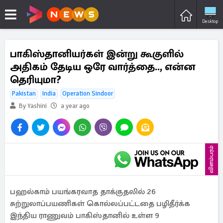
Desktop
பாகிஸ்தானியர்கள் இன்று கூகுளில்
அதிகம் தேடிய ஒரே வார்த்தை.., என்ன
தெரியுமா?
Pakistan
India
Operation Sindoor
By Yashini
a year ago
விளம்பரம்
பஹல்காம் பயங்கரவாத தாக்குதலில் 26
சுற்றுலாப்பயணிகள் கொல்லப்பட்டதை பழிதீர்க்க
இந்திய ராணுவம் பாகிஸ்தானில் உள்ள 9