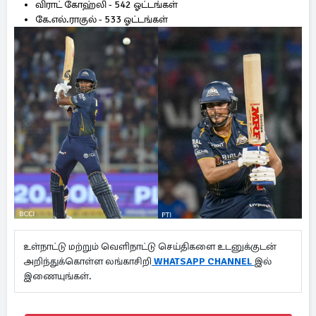
விராட் கோஹ்லி - 542 ஓட்டங்கள்
கே.எல்.ராகுல் - 533 ஓட்டங்கள்
உள்நாட்டு மற்றும் வெளிநாட்டு செய்திகளை உடனுக்குடன்
அறிந்துக்கொள்ள லங்காசிறி
WHATSAPP CHANNEL
இல்
இணையுங்கள்.