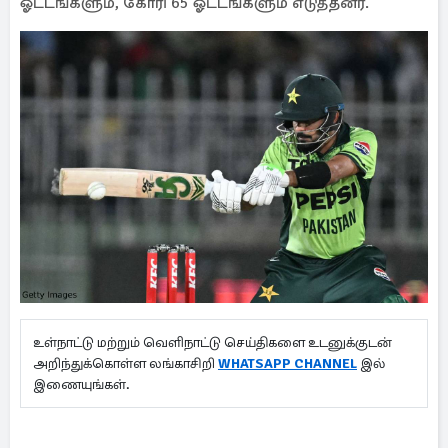
ஓட்டங்களும், கோரி 65 ஓட்டங்களும் எடுத்தனர்.
உள்நாட்டு மற்றும் வெளிநாட்டு செய்திகளை உடனுக்குடன்
அறிந்துக்கொள்ள லங்காசிறி
WHATSAPP CHANNEL
இல்
இணையுங்கள்.