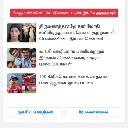
மேலும் கிரிக்கெட் செய்திகளைப் படிக்க இங்கே அழுத்தவும்
திருமணத்தன்றே கார் மோதி
உயிரிழந்த மணப்பெண்: குற்றவாளி
பெண்ணின் புதிய காணொளி
வங்கி ஊழியராக பணியாற்றும்
இஷான் கிஷன்: வைரலாகும்
புகைப்படங்கள்
T20 கிரிக்கெட்டில் உலக சாதனை
படைத்துள்ள ஜாஸ் பட்லர்
முக்கிய செய்திகள்
பிரபலமானவை