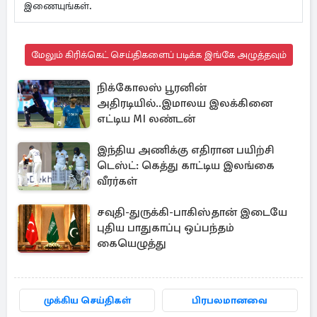
இணையுங்கள்.
மேலும் கிரிக்கெட் செய்திகளைப் படிக்க இங்கே அழுத்தவும்
நிக்கோலஸ் பூரனின்
அதிரடியில்..இமாலய இலக்கினை
எட்டிய MI லண்டன்
இந்திய அணிக்கு எதிரான பயிற்சி
டெஸ்ட்: கெத்து காட்டிய இலங்கை
வீரர்கள்
சவுதி-துருக்கி-பாகிஸ்தான் இடையே
புதிய பாதுகாப்பு ஒப்பந்தம்
கையெழுத்து
முக்கிய செய்திகள்
பிரபலமானவை