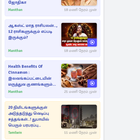
ஜோதிகா
Manithan
18 மணி நேரம் முன்
ஆகஸ்ட் மாத ராசிபலன்..,
12 ராசிகளுக்கும் எப்படி
இருக்கும்?
Manithan
18 மணி நேரம் முன்
Health Benefits Of
Cinnamon :
இலவங்கப்பட்டையின்
மருத்துவ குணங்களும்
ஆரோக்கிய
Manithan
21 மணி நேரம் முன்
நன்மைகளும்!
20 நிமிடங்களுக்குள்
அடுத்தடுத்து வெடிப்பு
சத்தங்கள்..! துபாயில்
பெரும் பரபரப்பு..
Tamilwin
11 மணி நேரம் முன்