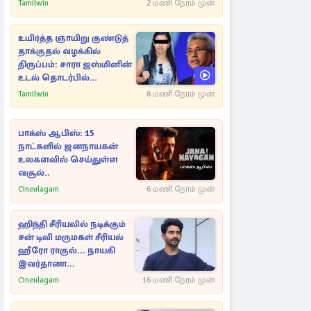
அம்பலமாகவுள்ள ரகசியம்
Tamilwin
2 மணி நேரம் முன்
உயிர்த்த ஞாயிறு குண்டுத்
தாக்குதல் வழக்கில்
திருப்பம்: சாரா ஜஸ்மினின்
உடல் தொடர்பில்
நீதிமன்றத்தில் வெளியான
Tamilwin
8 மணி நேரம் முன்
அதிர்ச்சி தகவல்
பாக்ஸ் ஆபிஸ்: 15
நாட்களில் ஜனநாயகன்
உலகளவில் செய்துள்ள
வசூல்..
Cineulagam
6 மணி நேரம் முன்
ஹிந்தி சீரியலில் நடிக்கும்
சன் டிவி மருமகள் சீரியல்
ஹீரோ ராகுல்... நாயகி
இவர்தானா...
Cineulagam
16 மணி நேரம் முன்