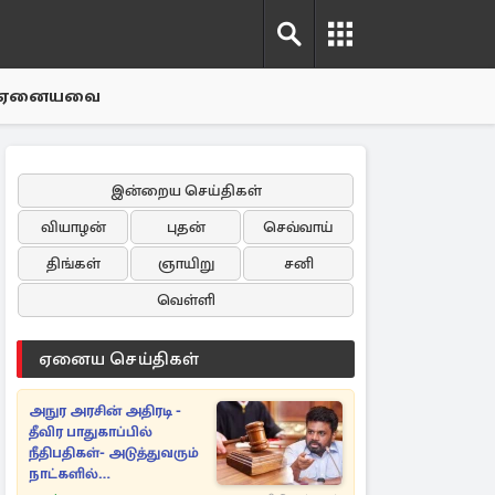
ஏனையவை
இன்றைய செய்திகள்
வியாழன்
புதன்
செவ்வாய்
திங்கள்
ஞாயிறு
சனி
வெள்ளி
ஏனைய செய்திகள்
அநுர அரசின் அதிரடி -
தீவிர பாதுகாப்பில்
நீதிபதிகள்- அடுத்துவரும்
நாட்களில்