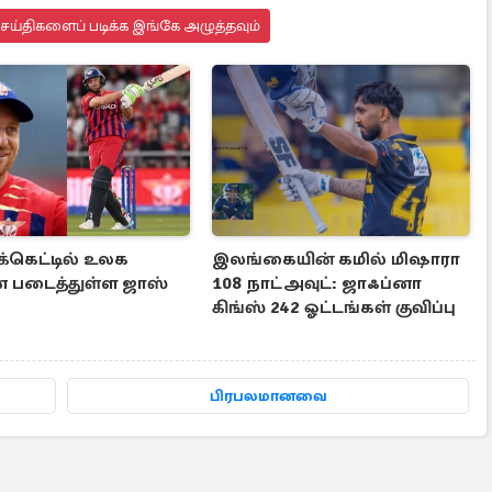
செய்திகளைப் படிக்க இங்கே அழுத்தவும்
ிக்கெட்டில் உலக
இலங்கையின் கமில் மிஷாரா
படைத்துள்ள ஜாஸ்
108 நாட்அவுட்: ஜாஃப்னா
கிங்ஸ் 242 ஓட்டங்கள் குவிப்பு
பிரபலமானவை