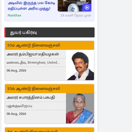
அடியில் இருந்த பல கோடி
மதிப்புள்ள அரிய முத்து!
Manithan
19 மணி நேரம் முன்
துயர் பகிர்வு
10ம் ஆண்டு நினைவஞ்சலி
அமரர் தம்பிஐயா மதியழகன்
மண்டைதீவு, Birmingham, United
Kingdom
06 Aug, 2016
10ம் ஆண்டு நினைவஞ்சலி
அமரர் சபாரத்தினம் பசுபதி
புதுக்குடியிருப்பு
06 Aug, 2016
3ம் ஆண்டு நினைவஞ்சலி