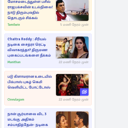
மோசமடைந்துள்ள பசில்
ராஜபக்சவின் உடல்நிலை!
நாடு திரும்புவதில்
தொடரும் சிக்கல்
Tamilwin
5 மணி நேரம் முன்
Chaitra Reddy : சீரியல்
நடிகை சைத்ரா ரெட்டி
விவாகரத்தா? திருமண
புகைப்படங்களை நீக்கம்
Manithan
22 மணி நேரம் முன்
படு கிளாமரான உடையில்
பிக்பாஸ் புகழ் கெமி
வெளியிட்ட போட்டோஸ்
Cineulagam
22 மணி நேரம் முன்
நான் சூர்யாவை விட 3
மடங்கு அதிகம்
சம்பாதித்தேன்- நடிகை