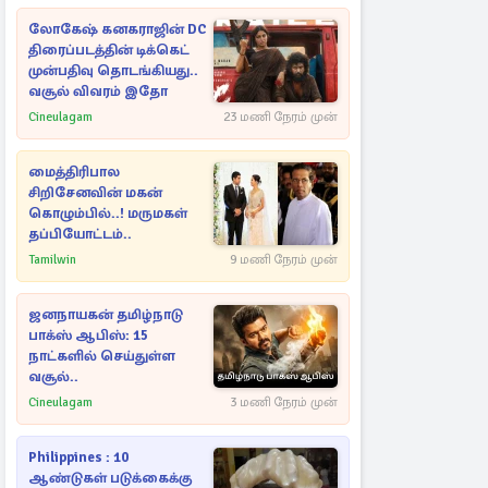
லோகேஷ் கனகராஜின் DC
திரைப்படத்தின் டிக்கெட்
முன்பதிவு தொடங்கியது..
வசூல் விவரம் இதோ
Cineulagam
23 மணி நேரம் முன்
மைத்திரிபால
சிறிசேனவின் மகன்
கொழும்பில்..! மருமகள்
தப்பியோட்டம்..
Tamilwin
9 மணி நேரம் முன்
ஜனநாயகன் தமிழ்நாடு
பாக்ஸ் ஆபிஸ்: 15
நாட்களில் செய்துள்ள
வசூல்..
Cineulagam
3 மணி நேரம் முன்
Philippines : 10
ஆண்டுகள் படுக்கைக்கு