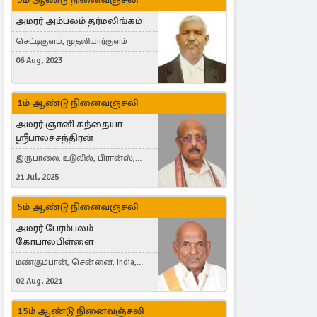
அமரர் அம்பலம் தர்மலிங்கம்
செட்டிகுளம், முதலியார்குளம்
06 Aug, 2023
1ம் ஆண்டு நினைவஞ்சலி
அமரர் ஞானி கந்தையா
ஸ்ரீபாலச்சந்திரன்
இருபாலை, உடுவில், பிரான்ஸ்,
France
21 Jul, 2025
5ம் ஆண்டு நினைவஞ்சலி
அமரர் பேரம்பலம்
கோபாலபிள்ளை
மண்கும்பான், சென்னை, India,
Cergy, France
02 Aug, 2021
15ம் ஆண்டு நினைவஞ்சலி