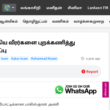
லங்காசிறி
மனிதன்
சினிமா
Lankasri FM
ஆன்மீகம்
தொழிநுட்பம்
வணிகம்
வாழ்க்கைமுறை
கிய வீரர்களை புறக்கணித்து
்பு
t team
Babar Azam
Mohammad Rizwan
a year ago
Report
விளம்பரம்
0 போட்டிக்கான பாகிஸ்தான் அணி