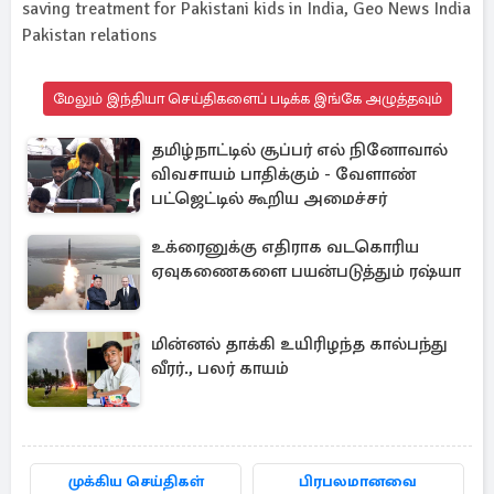
saving treatment for Pakistani kids in India, Geo News India
Pakistan relations
மேலும் இந்தியா செய்திகளைப் படிக்க இங்கே அழுத்தவும்
தமிழ்நாட்டில் சூப்பர் எல் நினோவால்
விவசாயம் பாதிக்கும் - வேளாண்
பட்ஜெட்டில் கூறிய அமைச்சர்
உக்ரைனுக்கு எதிராக வடகொரிய
ஏவுகணைகளை பயன்படுத்தும் ரஷ்யா
மின்னல் தாக்கி உயிரிழந்த கால்பந்து
வீரர்., பலர் காயம்
முக்கிய செய்திகள்
பிரபலமானவை