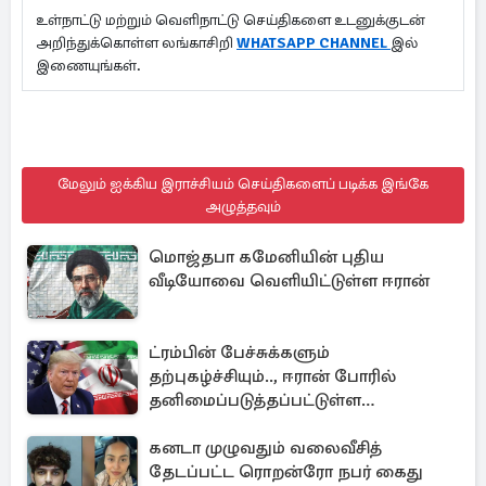
உள்நாட்டு மற்றும் வெளிநாட்டு செய்திகளை உடனுக்குடன்
அறிந்துக்கொள்ள லங்காசிறி
WHATSAPP CHANNEL
இல்
இணையுங்கள்.
மேலும் ஐக்கிய இராச்சியம் செய்திகளைப் படிக்க இங்கே
அழுத்தவும்
மொஜ்தபா கமேனியின் புதிய
வீடியோவை வெளியிட்டுள்ள ஈரான்
ட்ரம்பின் பேச்சுக்களும்
தற்புகழ்ச்சியும்.., ஈரான் போரில்
தனிமைப்படுத்தப்பட்டுள்ள
அமெரிக்கா
கனடா முழுவதும் வலைவீசித்
தேடப்பட்ட ரொறன்ரோ நபர் கைது