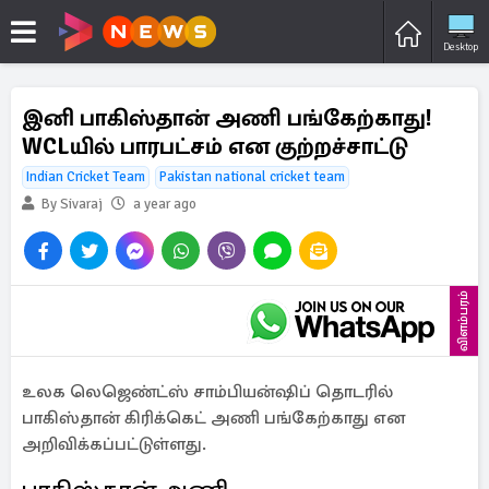
Desktop
இனி பாகிஸ்தான் அணி பங்கேற்காது!
WCLயில் பாரபட்சம் என குற்றச்சாட்டு
Indian Cricket Team
Pakistan national cricket team
By Sivaraj
a year ago
விளம்பரம்
உலக லெஜெண்ட்ஸ் சாம்பியன்ஷிப் தொடரில்
பாகிஸ்தான் கிரிக்கெட் அணி பங்கேற்காது என
அறிவிக்கப்பட்டுள்ளது.