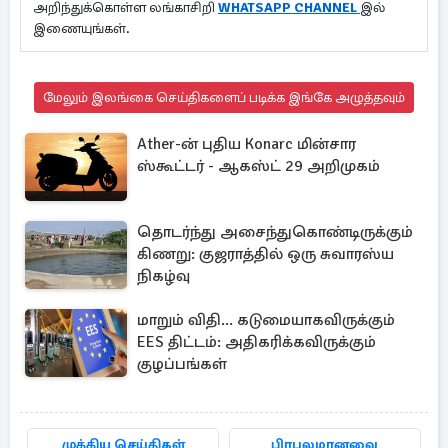
அறிந்துக்கொள்ள லங்காசிறி
WHATSAPP CHANNEL
இல்
இணையுங்கள்.
மேலும் இலங்கை செய்திகளைப் படிக்க இங்கே அழுத்தவும்
Ather-ன் புதிய Konarc மின்சார
ஸ்கூட்டர் - ஆகஸ்ட் 29 அறிமுகம்
தொடர்ந்து அசைந்துகொண்டிருக்கும்
கிணறு: குஜராத்தில் ஒரு சுவாரஸ்ய
நிகழ்வு
மாறும் விதி... கடுமையாகவிருக்கும்
EES திட்டம்: அதிகரிக்கவிருக்கும்
குழப்பங்கள்
முக்கிய செய்திகள்
பிரபலமானவை