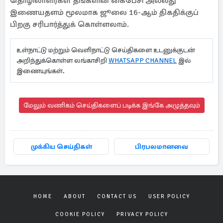
தொழிலாளர்கள் தங்களின் கைபேசி அல்லது
இணையதளம் மூலமாக ஜூலை 16-ஆம் திகதிக்குப்
பிறகு சரிபார்த்துக் கொள்ளலாம்.
உள்நாட்டு மற்றும் வெளிநாட்டு செய்திகளை உடனுக்குடன்
அறிந்துக்கொள்ள லங்காசிறி
WHATSAPP CHANNEL
இல்
இணையுங்கள்.
மேலும் வணிகம் செய்திகளைப் படிக்க இங்கே அழுத்தவும்
முக்கிய செய்திகள்
பிரபலமானவை
HOME
ABOUT
CONTACT US
USER POLICY
COOKIE POLICY
PRIVACY POLICY