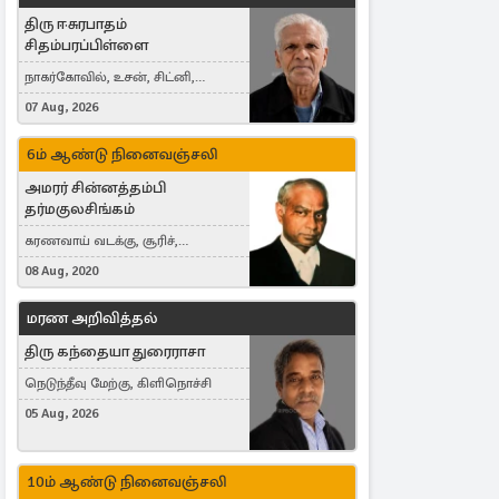
திரு ஈசுரபாதம்
சிதம்பரப்பிள்ளை
நாகர்கோவில், உசன், சிட்னி,
Australia
07 Aug, 2026
6ம் ஆண்டு நினைவஞ்சலி
அமரர் சின்னத்தம்பி
தர்மகுலசிங்கம்
கரணவாய் வடக்கு, சூரிச்,
Switzerland
08 Aug, 2020
மரண அறிவித்தல்
திரு கந்தையா துரைராசா
நெடுந்தீவு மேற்கு, கிளிநொச்சி
05 Aug, 2026
10ம் ஆண்டு நினைவஞ்சலி