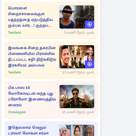
பொரளை
சிறைச்சாலைக்குள்
பதற்றத்தை ஏற்படுத்திய
கும்பல் யார்...! குற்றப்
பின்னணி தொடர்பில்
Tamilwin
9 மணி நேரம் முன்
அதிர்ச்சித் தகவல்கள்
இலங்கை சிறை தகர்பின்
பின்னணியில் பிரான்சில்
தீட்டப்பட்ட சதி! திடுக்கிடும்
இரகசியம் அம்பலம்
Tamilwin
13 மணி நேரம் முன்
பிக் பாஸ் 10
லோகோவுடன் வந்த புது
ப்ரோமோ! இணையத்தில்
வைரல்
Cineulagam
21 மணி நேரம் முன்
இதெல்லாம் வெறும்
ட்ராமா! மோகன் சர்மா