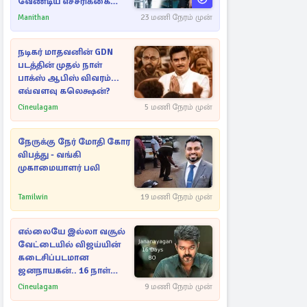
வேண்டிய எச்சரிக்கை
அறிகுறிகள்
Manithan
23 மணி நேரம் முன்
நடிகர் மாதவனின் GDN
படத்தின் முதல் நாள்
பாக்ஸ் ஆபிஸ் விவரம்...
எவ்வளவு கலெக்ஷன்?
Cineulagam
5 மணி நேரம் முன்
நேருக்கு நேர் மோதி கோர
விபத்து - வங்கி
முகாமையாளர் பலி
Tamilwin
19 மணி நேரம் முன்
எல்லையே இல்லா வசூல்
வேட்டையில் விஜய்யின்
கடைசிப்படமான
ஜனநாயகன்.. 16 நாள்
பாக்ஸ் ஆபிஸ்
Cineulagam
9 மணி நேரம் முன்