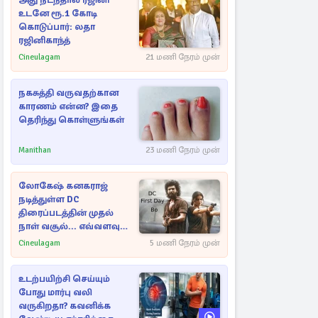
அது நடந்தால் ரஜினி
உடனே ரூ.1 கோடி
கொடுப்பார்: லதா
ரஜினிகாந்த்
Cineulagam
21 மணி நேரம் முன்
நகசுத்தி வருவதற்கான
காரணம் என்ன? இதை
தெரிந்து கொள்ளுங்கள்
Manithan
23 மணி நேரம் முன்
லோகேஷ் கனகராஜ்
நடித்துள்ள DC
திரைப்படத்தின் முதல்
நாள் வசூல்... எவ்வளவு
தெரியுமா?
Cineulagam
5 மணி நேரம் முன்
உடற்பயிற்சி செய்யும்
போது மார்பு வலி
வருகிறதா? கவனிக்க