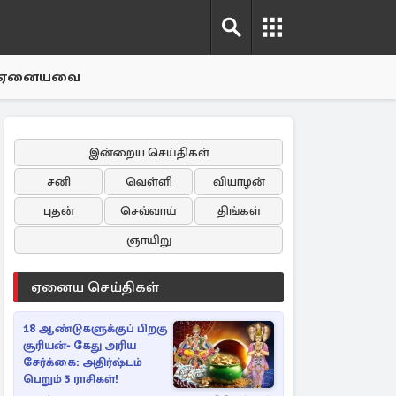
ஏனையவை
இன்றைய செய்திகள்
சனி
வெள்ளி
வியாழன்
புதன்
செவ்வாய்
திங்கள்
ஞாயிறு
ஏனைய செய்திகள்
18 ஆண்டுகளுக்குப் பிறகு
சூரியன்- கேது அரிய
சேர்க்கை: அதிர்ஷ்டம்
பெறும் 3 ராசிகள்!