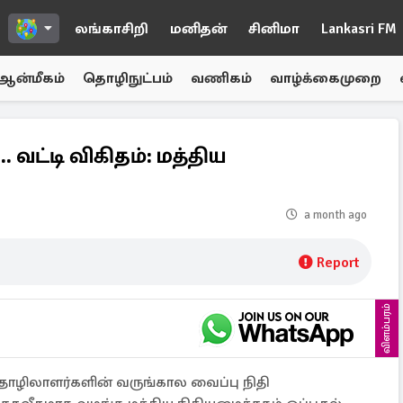
லங்காசிறி
மனிதன்
சினிமா
Lankasri FM
ஆன்மீகம்
தொழிநுட்பம்
வணிகம்
வாழ்க்கைமுறை
. வட்டி விகிதம்: மத்திய
a month ago
Report
விளம்பரம்
 தொழிலாளர்களின் வருங்கால வைப்பு நிதி