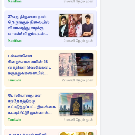
Manithan
8 மணி நேரம் முன்
27வது திருமண நாள்
நெருங்கும் நிலையில்
விவாகரத்து வழக்கு
வாபஸ்! விஜய்யுடன்
மீண்டும் இணைவாரா?
Manithan
2 மணி நேரம் முன்
பல்லன்சேன
சிறைச்சாலையின் 28
கைதிகள் வெலிக்கடை
மருத்துவமனையில்
அனுமதி
Tamilwin
22 மணி நேரம் முன்
போலியானது என
சந்தேகத்திற்கு
உட்படுத்தப்பட்ட இலங்கை
கடவுச்சீட்டு! முன்னாள்
எம்.பிக்கு
Tamilwin
4 மணி நேரம் முன்
பிரித்தானியாவில் ஏற்பட்ட
சிக்கல்