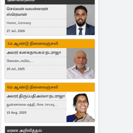
செல்வன் வலன்ரைன்
ஸ்ரெவான்
Hamm, Germany
27 Jul, 2026
1ம் ஆண்டு நினைவஞ்சலி
அமரர் கனகநாயகம் நடராஜா
கோண்டாவில்,
புன்னாலைக்கட்டுவன், சவுதி
20 Jul, 2025
அரேபியா, Saudi Arabia, ஜேர்மனி,
Germany, Brampton, Canada
6ம் ஆண்டு நினைவஞ்சலி
அமரர் திருப்பதிஅம்மா நடராஜா
துன்னாலை மத்தி, New Jersey,
United States, Toronto, Canada
15 Aug, 2020
மரண அறிவித்தல்