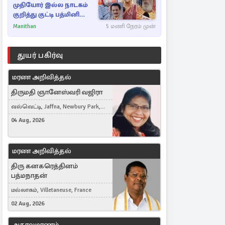
முதியோர் இல்ல நாடகம்
குறித்து குட்டி பத்மினி
பரபரப்பு பேட்டி
Manithan
5 மணி நேரம் முன்
துயர் பகிர்வு
மரண அறிவித்தல்
திருமதி ஞானேஸ்வரி வஜிரா
வல்வெட்டி, Jaffna, Newbury Park,
United Kingdom
04 Aug, 2026
மரண அறிவித்தல்
திரு கனகரெத்தினம்
பத்மநாதன்
மல்லாகம், Villetaneuse, France
02 Aug, 2026
அகாலமரணம்