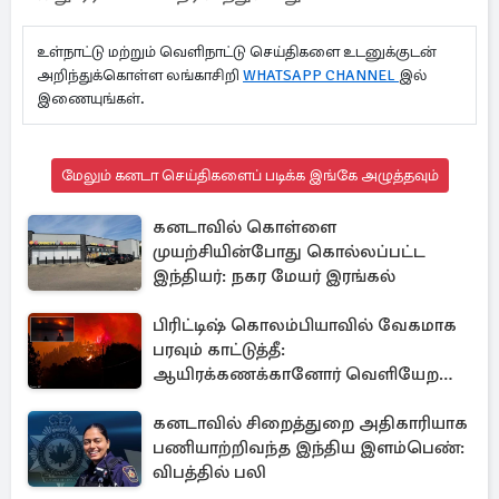
உள்நாட்டு மற்றும் வெளிநாட்டு செய்திகளை உடனுக்குடன்
அறிந்துக்கொள்ள லங்காசிறி
WHATSAPP CHANNEL
இல்
இணையுங்கள்.
மேலும் கனடா செய்திகளைப் படிக்க இங்கே அழுத்தவும்
கனடாவில் கொள்ளை
முயற்சியின்போது கொல்லப்பட்ட
இந்தியர்: நகர மேயர் இரங்கல்
பிரிட்டிஷ் கொலம்பியாவில் வேகமாக
பரவும் காட்டுத்தீ:
ஆயிரக்கணக்கானோர் வெளியேற
உத்தரவு
கனடாவில் சிறைத்துறை அதிகாரியாக
பணியாற்றிவந்த இந்திய இளம்பெண்:
விபத்தில் பலி