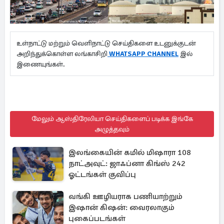
உள்நாட்டு மற்றும் வெளிநாட்டு செய்திகளை உடனுக்குடன்
அறிந்துக்கொள்ள லங்காசிறி
WHATSAPP CHANNEL
இல்
இணையுங்கள்.
மேலும் ஆஸ்திரேலியா செய்திகளைப் படிக்க இங்கே
அழுத்தவும்
இலங்கையின் கமில் மிஷாரா 108
நாட்அவுட்: ஜாஃப்னா கிங்ஸ் 242
ஓட்டங்கள் குவிப்பு
வங்கி ஊழியராக பணியாற்றும்
இஷான் கிஷன்: வைரலாகும்
புகைப்படங்கள்