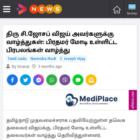
Desktop
திரு சி.ஜோசப் விஜய் அவர்களுக்கு
வாழ்த்துகள்: பிரதமர் மோடி உள்ளிட்ட
பிரபலங்கள் வாழ்த்து
Tamil nadu
Narendra Modi
C Joseph Vijay
By Sivaraj
3 months ago
விளம்பரம்
தமிழ்நாடு முதலமைச்சராக பதவியேற்றுள்ள தவெக
தலைவர் விஜய்க்கு, பிரதமர் மோடி உள்ளிட்ட
தலைவர்கள் வாழ்த்து தெரிவித்துள்ளனர்.