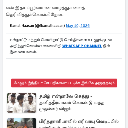
என் இதயப்பூர்வமான வாழ்த்துகளைத்
தெரிவித்துக்கொள்கிறேன்.
— Kamal Haasan (@ikamalhaasan)
May 10, 2026
உள்நாட்டு மற்றும் வெளிநாட்டு செய்திகளை உடனுக்குடன்
அறிந்துக்கொள்ள லங்காசிறி
WHATSAPP CHANNEL
இல்
இணையுங்கள்.
மேலும் இந்தியா செய்திகளைப் படிக்க இங்கே அழுத்தவும்
தமிழ் என்றாலே கெத்து -
தனித்தீர்மானம் கொண்டு வந்த
முதல்வர் விஜய்
பிரித்தானியாவில் எரிவாயு வெடிப்பில்
முற்றிலும் அழிந்த பங்களா