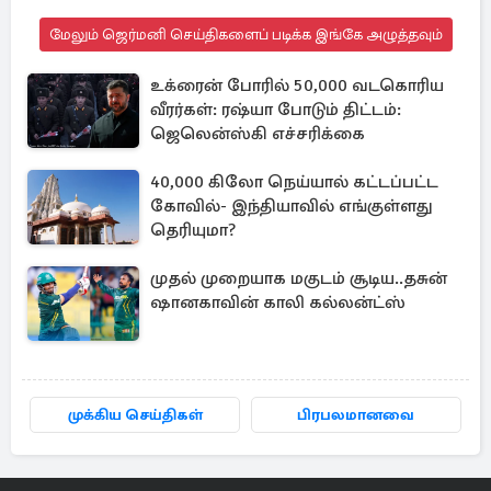
மேலும் ஜெர்மனி செய்திகளைப் படிக்க இங்கே அழுத்தவும்
உக்ரைன் போரில் 50,000 வடகொரிய
வீரர்கள்: ரஷ்யா போடும் திட்டம்:
ஜெலென்ஸ்கி எச்சரிக்கை
40,000 கிலோ நெய்யால் கட்டப்பட்ட
கோவில்- இந்தியாவில் எங்குள்ளது
தெரியுமா?
முதல் முறையாக மகுடம் சூடிய..தசுன்
ஷானகாவின் காலி கல்லன்ட்ஸ்
முக்கிய செய்திகள்
பிரபலமானவை