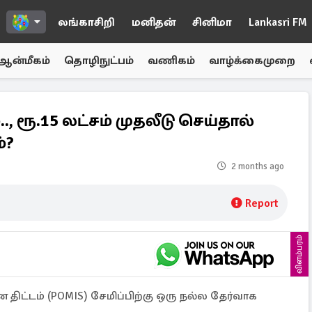
லங்காசிறி
மனிதன்
சினிமா
Lankasri FM
ஆன்மீகம்
தொழிநுட்பம்
வணிகம்
வாழ்க்கைமுறை
., ரூ.15 லட்சம் முதலீடு செய்தால்
்?
2 months ago
Report
விளம்பரம்
திட்டம் (POMIS) சேமிப்பிற்கு ஒரு நல்ல தேர்வாக