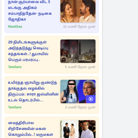
நான் சூர்யாவை விட 3
மடங்கு அதிகம்
சம்பாதித்தேன்- நடிகை
ஜோதிகா
Manithan
11 மணி நேரம் முன்
20 நிமிடங்களுக்குள்
அடுத்தடுத்து வெடிப்பு
சத்தங்கள்..! துபாயில்
பெரும் பரபரப்பு..
Tamilwin
5 மணி நேரம் முன்
உயிர்த்த ஞாயிறு குண்டுத்
தாக்குதல் வழக்கில்
திருப்பம்: சாரா ஜஸ்மினின்
உடல் தொடர்பில்
நீதிமன்றத்தில் வெளியான
Tamilwin
2 மணி நேரம் முன்
அதிர்ச்சி தகவல்
மைத்திரிபால
சிறிசேனவின் மகன்
கொழும்பில்..! மருமகள்