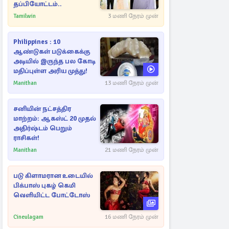
தப்பியோட்டம்..
Tamilwin
3 மணி நேரம் முன்
Philippines : 10
ஆண்டுகள் படுக்கைக்கு
அடியில் இருந்த பல கோடி
மதிப்புள்ள அரிய முத்து!
Manithan
13 மணி நேரம் முன்
சனியின் நட்சத்திர
மாற்றம்: ஆகஸ்ட் 20 முதல்
அதிர்ஷ்டம் பெறும்
ராசிகள்!
Manithan
21 மணி நேரம் முன்
படு கிளாமரான உடையில்
பிக்பாஸ் புகழ் கெமி
வெளியிட்ட போட்டோஸ்
Cineulagam
16 மணி நேரம் முன்