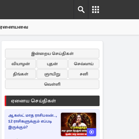
ஏனையவை
இன்றைய செய்திகள்
வியாழன்
புதன்
செவ்வாய்
திங்கள்
ஞாயிறு
சனி
வெள்ளி
ஏனைய செய்திகள்
ஆகஸ்ட் மாத ராசிபலன்..,
12 ராசிகளுக்கும் எப்படி
இருக்கும்?