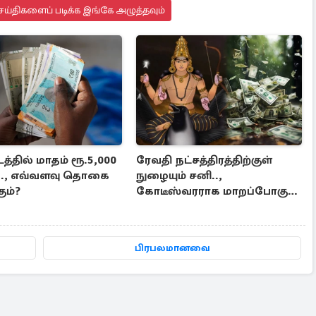
ய்திகளைப் படிக்க இங்கே அழுத்தவும்
டத்தில் மாதம் ரூ.5,000
ரேவதி நட்சத்திரத்திற்குள்
ு.., எவ்வளவு தொகை
நுழையும் சனி..,
ும்?
கோடீஸ்வரராக மாறப்போகும்
3 ராசிகள்
பிரபலமானவை