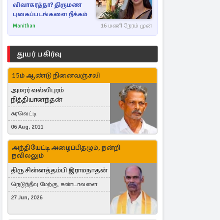
விவாகரத்தா? திருமண
புகைப்படங்களை நீக்கம்
Manithan
16 மணி நேரம் முன்
துயர் பகிர்வு
15ம் ஆண்டு நினைவஞ்சலி
அமரர் வல்லிபுரம்
நித்தியானந்தன்
கரவெட்டி
06 Aug, 2011
அந்தியேட்டி அழைப்பிதழும், நன்றி
நவிலலும்
திரு சின்னத்தம்பி இராமநாதன்
நெடுந்தீவு மேற்கு, கண்டாவளை
27 Jun, 2026