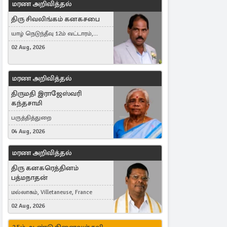
மரண அறிவித்தல்
திரு சிவலிங்கம் கனகசபை
யாழ் நெடுந்தீவு 12ம் வட்டாரம்,
Jaffna, நயினாதீவு, London, United
02 Aug, 2026
Kingdom
மரண அறிவித்தல்
திருமதி இராஜேஸ்வரி
கந்தசாமி
பருத்தித்துறை
04 Aug, 2026
மரண அறிவித்தல்
திரு கனகரெத்தினம்
பத்மநாதன்
மல்லாகம், Villetaneuse, France
02 Aug, 2026