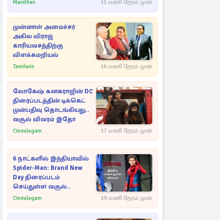
Manithan
11 மணி நேரம் முன்
முன்னாள் அமைச்சர்
அகில விராஜ்
காரியவசத்திற்கு
விளக்கமறியல்
Tamilwin
16 மணி நேரம் முன்
லோகேஷ் கனகராஜின் DC
திரைப்படத்தின் டிக்கெட்
முன்பதிவு தொடங்கியது..
வசூல் விவரம் இதோ
Cineulagam
17 மணி நேரம் முன்
6 நாட்களில் இந்தியாவில்
Spider-Man: Brand New
Day திரைப்படம்
செய்துள்ள வசூல்..
Cineulagam
19 மணி நேரம் முன்