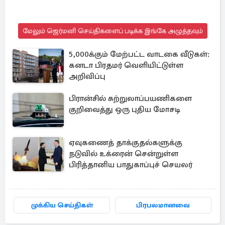
மேலும் ஜெர்மனி செய்திகளைப் படிக்க இங்கே அழுத்தவும்
5,000க்கும் மேற்பட்ட வாடகை வீடுகள்:
கனடா பிரதமர் வெளியிட்டுள்ள
அறிவிப்பு
பிரான்சில் சுற்றுலாப்பயணிகளை
குறிவைத்து ஒரு புதிய மோசடி
ஏவுகணைத் தாக்குதல்களுக்கு
நடுவில் உக்ரைன் சென்றுள்ள
பிரித்தானிய பாதுகாப்புச் செயலர்
முக்கிய செய்திகள்
பிரபலமானவை