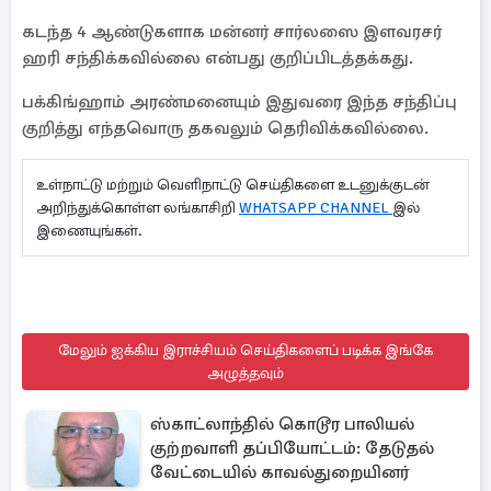
கடந்த 4 ஆண்டுகளாக மன்னர் சார்லஸை இளவரசர்
ஹரி சந்திக்கவில்லை என்பது குறிப்பிடத்தக்கது.
பக்கிங்ஹாம் அரண்மனையும் இதுவரை இந்த சந்திப்பு
குறித்து எந்தவொரு தகவலும் தெரிவிக்கவில்லை.
உள்நாட்டு மற்றும் வெளிநாட்டு செய்திகளை உடனுக்குடன்
அறிந்துக்கொள்ள லங்காசிறி
WHATSAPP CHANNEL
இல்
இணையுங்கள்.
மேலும் ஐக்கிய இராச்சியம் செய்திகளைப் படிக்க இங்கே
அழுத்தவும்
ஸ்காட்லாந்தில் கொடூர பாலியல்
குற்றவாளி தப்பியோட்டம்: தேடுதல்
வேட்டையில் காவல்துறையினர்