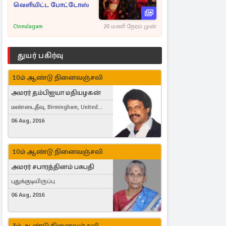
வெளியிட்ட போட்டோஸ்
Cineulagam
20 மணி நேரம் முன்
துயர் பகிர்வு
10ம் ஆண்டு நினைவஞ்சலி
அமரர் தம்பிஐயா மதியழகன்
மண்டைதீவு, Birmingham, United
Kingdom
06 Aug, 2016
10ம் ஆண்டு நினைவஞ்சலி
அமரர் சபாரத்தினம் பசுபதி
புதுக்குடியிருப்பு
06 Aug, 2016
3ம் ஆண்டு நினைவஞ்சலி