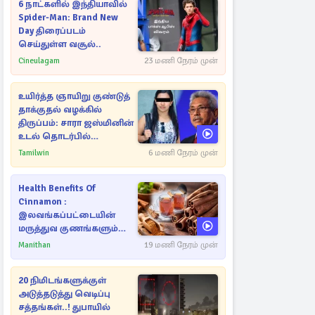
6 நாட்களில் இந்தியாவில்
Spider-Man: Brand New
Day திரைப்படம்
செய்துள்ள வசூல்..
Cineulagam
23 மணி நேரம் முன்
உயிர்த்த ஞாயிறு குண்டுத்
தாக்குதல் வழக்கில்
திருப்பம்: சாரா ஜஸ்மினின்
உடல் தொடர்பில்
நீதிமன்றத்தில் வெளியான
Tamilwin
6 மணி நேரம் முன்
அதிர்ச்சி தகவல்
Health Benefits Of
Cinnamon :
இலவங்கப்பட்டையின்
மருத்துவ குணங்களும்
ஆரோக்கிய
Manithan
19 மணி நேரம் முன்
நன்மைகளும்!
20 நிமிடங்களுக்குள்
அடுத்தடுத்து வெடிப்பு
சத்தங்கள்..! துபாயில்