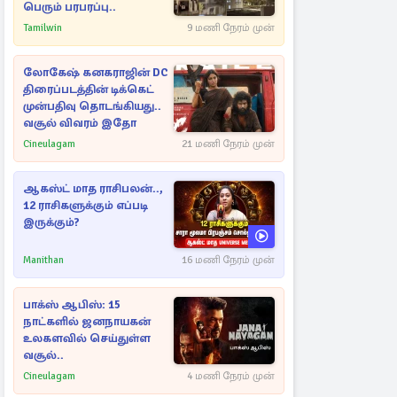
பெரும் பரபரப்பு..
Tamilwin
9 மணி நேரம் முன்
லோகேஷ் கனகராஜின் DC
திரைப்படத்தின் டிக்கெட்
முன்பதிவு தொடங்கியது..
வசூல் விவரம் இதோ
Cineulagam
21 மணி நேரம் முன்
ஆகஸ்ட் மாத ராசிபலன்..,
12 ராசிகளுக்கும் எப்படி
இருக்கும்?
Manithan
16 மணி நேரம் முன்
பாக்ஸ் ஆபிஸ்: 15
நாட்களில் ஜனநாயகன்
உலகளவில் செய்துள்ள
வசூல்..
Cineulagam
4 மணி நேரம் முன்