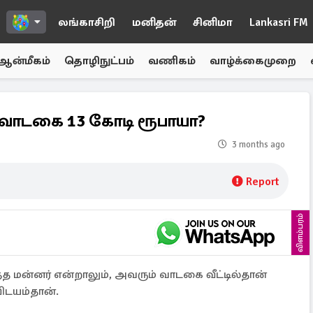
லங்காசிறி
மனிதன்
சினிமா
Lankasri FM
ஆன்மீகம்
தொழிநுட்பம்
வணிகம்
வாழ்க்கைமுறை
ு வாடகை 13 கோடி ரூபாயா?
3 months ago
Report
விளம்பரம்
த்த மன்னர் என்றாலும், அவரும் வாடகை வீட்டில்தான்
 விடயம்தான்.