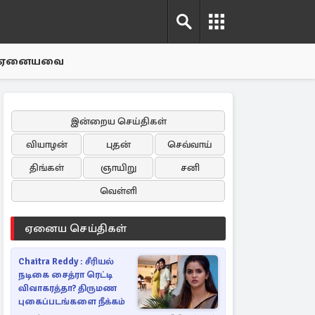
ஏனையவை
இன்றைய செய்திகள்
வியாழன்
புதன்
செவ்வாய்
திங்கள்
ஞாயிறு
சனி
வெள்ளி
ஏனைய செய்திகள்
Chaitra Reddy : சீரியல்
நடிகை சைத்ரா ரெட்டி
விவாகரத்தா? திருமண
புகைப்படங்களை நீக்கம்