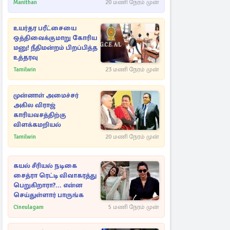
Manithan
20 மணி நேரம் முன்
உயர்தர பரீட்சையை
ஒத்திவைக்குமாறு கோரிய
மனு! நீதிமன்றம் பிறப்பித்த
உத்தரவு
Tamilwin
23 மணி நேரம் முன்
முன்னாள் அமைச்சர்
அகில விராஜ்
காரியவசத்திற்கு
விளக்கமறியல்
Tamilwin
20 மணி நேரம் முன்
கயல் சீரியல் நடிகை
சைத்ரா ரெட்டி விவாகரத்து
பெறுகிறாரா?... என்ன
செய்துள்ளார் பாருங்க
Cineulagam
5 மணி நேரம் முன்