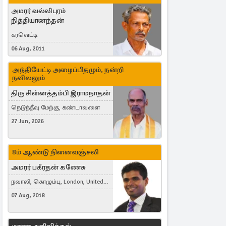
அமரர் வல்லிபுரம்
நித்தியானந்தன்
கரவெட்டி
06 Aug, 2011
அந்தியேட்டி அழைப்பிதழும், நன்றி
நவிலலும்
திரு சின்னத்தம்பி இராமநாதன்
நெடுந்தீவு மேற்கு, கண்டாவளை
27 Jun, 2026
8ம் ஆண்டு நினைவஞ்சலி
அமரர் பகீரதன் கணேசு
நவாலி, கொழும்பு, London, United
Kingdom
07 Aug, 2018