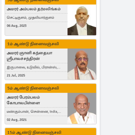
அமரர் அம்பலம் தர்மலிங்கம்
செட்டிகுளம், முதலியார்குளம்
06 Aug, 2023
1ம் ஆண்டு நினைவஞ்சலி
அமரர் ஞானி கந்தையா
ஸ்ரீபாலச்சந்திரன்
இருபாலை, உடுவில், பிரான்ஸ்,
France
21 Jul, 2025
5ம் ஆண்டு நினைவஞ்சலி
அமரர் பேரம்பலம்
கோபாலபிள்ளை
மண்கும்பான், சென்னை, India,
Cergy, France
02 Aug, 2021
15ம் ஆண்டு நினைவஞ்சலி