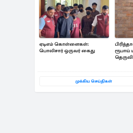
ஏடிஎம் கொள்ளைகள்:
பிரித்த
பொலிசார் ஒருவர் கைது
ரூபாய்
தெருவி
இளைஞ
முக்கிய செய்திகள்