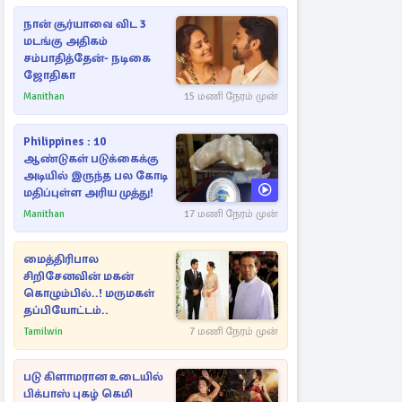
நான் சூர்யாவை விட 3
மடங்கு அதிகம்
சம்பாதித்தேன்- நடிகை
ஜோதிகா
Manithan
15 மணி நேரம் முன்
Philippines : 10
ஆண்டுகள் படுக்கைக்கு
அடியில் இருந்த பல கோடி
மதிப்புள்ள அரிய முத்து!
Manithan
17 மணி நேரம் முன்
மைத்திரிபால
சிறிசேனவின் மகன்
கொழும்பில்..! மருமகள்
தப்பியோட்டம்..
Tamilwin
7 மணி நேரம் முன்
படு கிளாமரான உடையில்
பிக்பாஸ் புகழ் கெமி