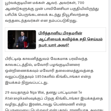
பூர்வக்குடியின மக்கள் ஆவர். அவர்கள், 700
ஆண்டுகளுக்கு முன் பாலினேசியா பகுதியிலிருந்து
பசிபிக் பெருங்கடலைக் கடந்து நியூசிலாந்தை
வந்தடைந்தவர்கள் என நம்பப்படுகிறது.
பிரித்தானிய பிரதமரின்
ஆட்சியைக் கவிழ்க்க சதி செய்யும்
நபர்: யார் அவர்?
பிரிட்டிஷ் காலனித்துவம் வேகமாக பரவிவந்த
காலகட்டத்தில், மவோரி பழங்குடியினரை
ஒன்றிணைக்கவும் மவோரி தலைமைத்துவத்தை
வலுப்படுத்தவும் 1850களில் கிங்கிடாங்கா என்ற
இயக்கம் நிறுவப்பட்டது.
29 வயதாகும் Nga Wai, தனது பாட்டியான Te
Atairangikaahuவுக்குப் பிறகு கிங்கிடாங்கா இயக்கத்தை
வழிநடத்திய இரண்டாவது பெண்மணி என்ற
பெருமையை பெற்றவர் என்பதால், ராணியாக அவரது