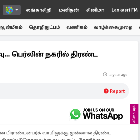
லங்காசிறி
மனிதன்
சினிமா
Lankasri FM
ஆன்மீகம்
தொழிநுட்பம்
வணிகம்
வாழ்க்கைமுறை
.. பெர்லின் நகரில் திரண்ட
a year ago
Report
விளம்பரம்
பிராண்டன்பர்க் வாயிலுக்கு முன்னால் திரண்ட