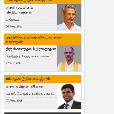
அமரர் வல்லிபுரம்
நித்தியானந்தன்
கரவெட்டி
06 Aug, 2011
அந்தியேட்டி அழைப்பிதழும், நன்றி
நவிலலும்
திரு சின்னத்தம்பி இராமநாதன்
நெடுந்தீவு மேற்கு, கண்டாவளை
27 Jun, 2026
8ம் ஆண்டு நினைவஞ்சலி
அமரர் பகீரதன் கணேசு
நவாலி, கொழும்பு, London, United
Kingdom
07 Aug, 2018