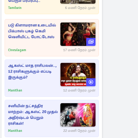
பெரும் பரபரப்பு..
Tamilwin
6 மணி நேரம் முன்
படு கிளாமரான உடையில்
பிக்பாஸ் புகழ் கெமி
வெளியிட்ட போட்டோஸ்
Cineulagam
17 மணி நேரம் முன்
ஆகஸ்ட் மாத ராசிபலன்..,
12 ராசிகளுக்கும் எப்படி
இருக்கும்?
Manithan
12 மணி நேரம் முன்
சனியின் நட்சத்திர
மாற்றம்: ஆகஸ்ட் 20 முதல்
அதிர்ஷ்டம் பெறும்
ராசிகள்!
Manithan
22 மணி நேரம் முன்