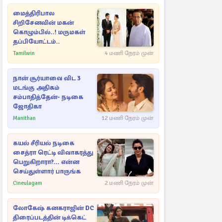
மைத்திரிபால
சிறிசேனவின் மகன்
கொழும்பில்..! மருமகள்
தப்பியோட்டம்..
Tamilwin
4 மணி நேரம் முன்
நான் சூர்யாவை விட 3
மடங்கு அதிகம்
சம்பாதித்தேன்- நடிகை
ஜோதிகா
Manithan
12 மணி நேரம் முன்
கயல் சீரியல் நடிகை
சைத்ரா ரெட்டி விவாகரத்து
பெறுகிறாரா?... என்ன
செய்துள்ளார் பாருங்க
Cineulagam
2 மணி நேரம் முன்
லோகேஷ் கனகராஜின் DC
திரைப்படத்தின் டிக்கெட்