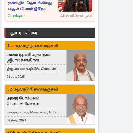
முன்பதிவு தொடங்கியது..
வசூல் விவரம் இதோ
Cineulagam
18 மணி நேரம் முன்
துயர் பகிர்வு
1ம் ஆண்டு நினைவஞ்சலி
அமரர் ஞானி கந்தையா
ஸ்ரீபாலச்சந்திரன்
இருபாலை, உடுவில், பிரான்ஸ்,
France
21 Jul, 2025
5ம் ஆண்டு நினைவஞ்சலி
அமரர் பேரம்பலம்
கோபாலபிள்ளை
மண்கும்பான், சென்னை, India,
Cergy, France
02 Aug, 2021
15ம் ஆண்டு நினைவஞ்சலி