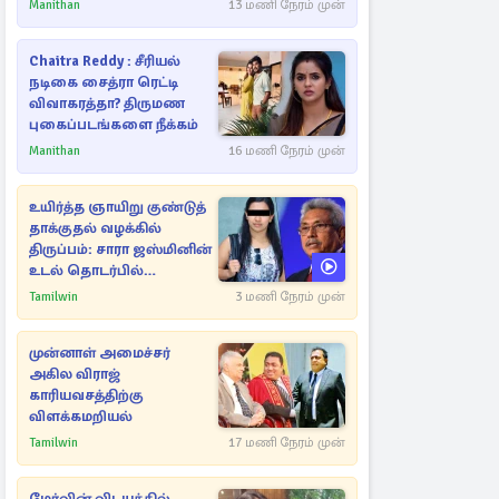
Manithan
13 மணி நேரம் முன்
Chaitra Reddy : சீரியல்
நடிகை சைத்ரா ரெட்டி
விவாகரத்தா? திருமண
புகைப்படங்களை நீக்கம்
Manithan
16 மணி நேரம் முன்
உயிர்த்த ஞாயிறு குண்டுத்
தாக்குதல் வழக்கில்
திருப்பம்: சாரா ஜஸ்மினின்
உடல் தொடர்பில்
நீதிமன்றத்தில் வெளியான
Tamilwin
3 மணி நேரம் முன்
அதிர்ச்சி தகவல்
முன்னாள் அமைச்சர்
அகில விராஜ்
காரியவசத்திற்கு
விளக்கமறியல்
Tamilwin
17 மணி நேரம் முன்