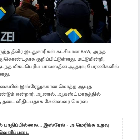
ருந்த தீவிர இடதுசாரிகள் கட்சியான BSW, அந்த
்துகொண்டதாக குறிப்பிட்டுள்ளது. மட்டுமின்றி,
் நடந்த மிகப்பெரிய பாலஸ்தீன ஆதரவு பேரணிகளில்
ளது.
்கையில் இஸ்ரேலுக்கான மொத்த ஆயுத
ண்டும் என்றார். ஆனால், ஆகஸ்ட் மாதத்தில்
்கு தடை விதிப்பதாக சேன்ஸலர் மெர்ஸ்
ல் பாதிப்பில்லை... இஸ்ரேல் - அமெரிக்க உறவு
ோ வெளிப்படை