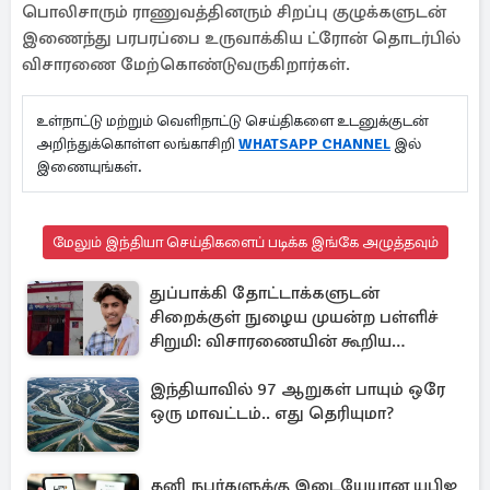
பொலிசாரும் ராணுவத்தினரும் சிறப்பு குழுக்களுடன்
இணைந்து பரபரப்பை உருவாக்கிய ட்ரோன் தொடர்பில்
விசாரணை மேற்கொண்டுவருகிறார்கள்.
உள்நாட்டு மற்றும் வெளிநாட்டு செய்திகளை உடனுக்குடன்
அறிந்துக்கொள்ள லங்காசிறி
WHATSAPP CHANNEL
இல்
இணையுங்கள்.
மேலும் இந்தியா செய்திகளைப் படிக்க இங்கே அழுத்தவும்
துப்பாக்கி தோட்டாக்களுடன்
சிறைக்குள் நுழைய முயன்ற பள்ளிச்
சிறுமி: விசாரணையின் கூறிய
காரணம்
இந்தியாவில் 97 ஆறுகள் பாயும் ஒரே
ஒரு மாவட்டம்.. எது தெரியுமா?
தனி நபர்களுக்கு இடையேயான யுபிஐ