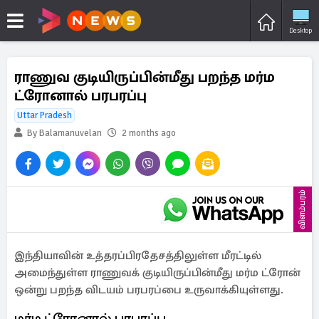
Desktop
ராணுவ குடியிருப்பின்மீது பறந்த மர்ம
ட்ரோனால் பரபரப்பு
Uttar Pradesh
By Balamanuvelan
2 months ago
விளம்பரம்
இந்தியாவின் உத்தரப்பிரதேசத்திலுள்ள மீரட்டில்
அமைந்துள்ள ராணுவக் குடியிருப்பின்மீது மர்ம ட்ரோன்
ஒன்று பறந்த விடயம் பரபரப்பை உருவாக்கியுள்ளது.
மர்ம ட்ரோனால் பரபரப்பு