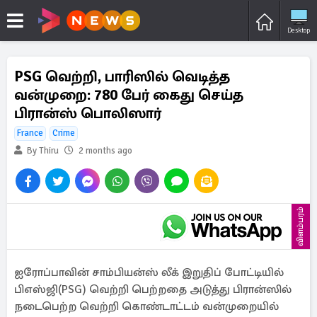
Desktop
PSG வெற்றி, பாரிஸில் வெடித்த
வன்முறை: 780 பேர் கைது செய்த
பிரான்ஸ் பொலிஸார்
France
Crime
By Thiru
2 months ago
விளம்பரம்
ஐரோப்பாவின் சாம்பியன்ஸ் லீக் இறுதிப் போட்டியில்
பிஎஸ்ஜி(PSG) வெற்றி பெற்றதை அடுத்து பிரான்ஸில்
நடைபெற்ற வெற்றி கொண்டாட்டம் வன்முறையில்