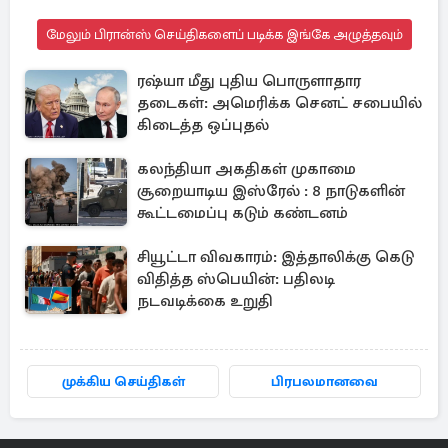
மேலும் பிரான்ஸ் செய்திகளைப் படிக்க இங்கே அழுத்தவும்
ரஷ்யா மீது புதிய பொருளாதார
தடைகள்: அமெரிக்க செனட் சபையில்
கிடைத்த ஒப்புதல்
கலந்தியா அகதிகள் முகாமை
சூறையாடிய இஸ்ரேல் : 8 நாடுகளின்
கூட்டமைப்பு கடும் கண்டனம்
சியூட்டா விவகாரம்: இத்தாலிக்கு கெடு
விதித்த ஸ்பெயின்: பதிலடி
நடவடிக்கை உறுதி
முக்கிய செய்திகள்
பிரபலமானவை