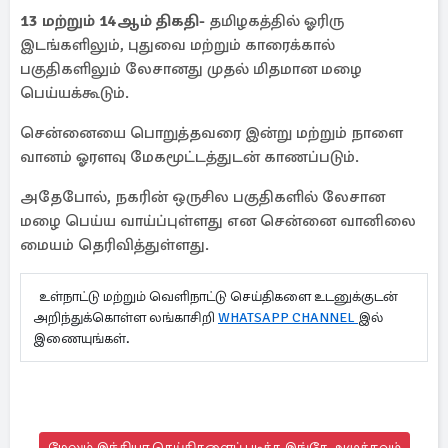
13 மற்றும் 14ஆம் திகதி-
தமிழகத்தில் ஓரிரு
இடங்களிலும், புதுவை மற்றும் காரைக்கால்
பகுதிகளிலும் லேசானது முதல் மிதமான மழை
பெய்யக்கூடும்.
சென்னையை பொறுத்தவரை இன்று மற்றும் நாளை
வானம் ஓரளவு மேகமூட்டத்துடன் காணப்படும்.
அதேபோல், நகரின் ஒருசில பகுதிகளில் லேசான
மழை பெய்ய வாய்ப்புள்ளது என சென்னை வானிலை
மையம் தெரிவித்துள்ளது.
உள்நாட்டு மற்றும் வெளிநாட்டு செய்திகளை உடனுக்குடன்
அறிந்துக்கொள்ள லங்காசிறி
WHATSAPP CHANNEL
இல்
இணையுங்கள்.
மேலும் இந்தியா செய்திகளைப் படிக்க இங்கே அழுத்தவும்