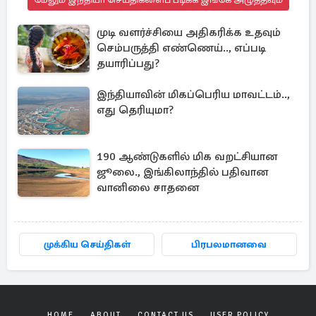
முடி வளர்ச்சியை அதிகரிக்க உதவும்
செம்பருத்தி எண்ணெய்.., எப்படி
தயாரிப்பது?
இந்தியாவின் மிகப்பெரிய மாவட்டம்..,
எது தெரியுமா?
190 ஆண்டுகளில் மிக வறட்சியான
ஜூலை., இங்கிலாந்தில் பதிவான
வானிலை சாதனை
முக்கிய செய்திகள்
பிரபலமானவை
HOME
ABOUT
CONTACT US
USER POLICY