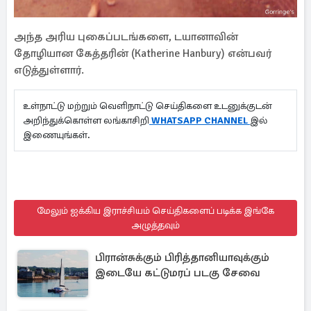
அந்த அரிய புகைப்படங்களை, டயானாவின்
தோழியான கேத்தரின் (Katherine Hanbury) என்பவர்
எடுத்துள்ளார்.
உள்நாட்டு மற்றும் வெளிநாட்டு செய்திகளை உடனுக்குடன்
அறிந்துக்கொள்ள லங்காசிறி
WHATSAPP CHANNEL
இல்
இணையுங்கள்.
மேலும் ஐக்கிய இராச்சியம் செய்திகளைப் படிக்க இங்கே
அழுத்தவும்
பிரான்சுக்கும் பிரித்தானியாவுக்கும்
இடையே கட்டுமரப் படகு சேவை