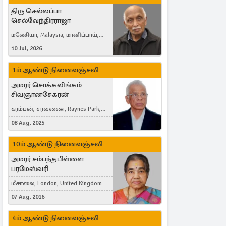
திரு செல்லப்பா
செல்வேந்திரராஜா
மலேசியா, Malaysia, மானிப்பாய்,
Duisburg, Germany, London, United
10 Jul, 2026
Kingdom
1ம் ஆண்டு நினைவஞ்சலி
அமரர் சொக்கலிங்கம்
சிவஞானசேகரன்
கரம்பன், சரவணை, Raynes Park,
London, United Kingdom
08 Aug, 2025
10ம் ஆண்டு நினைவஞ்சலி
அமரர் சம்பந்தபிள்ளை
பரமேஸ்வரி
மீசாலை, London, United Kingdom
07 Aug, 2016
4ம் ஆண்டு நினைவஞ்சலி