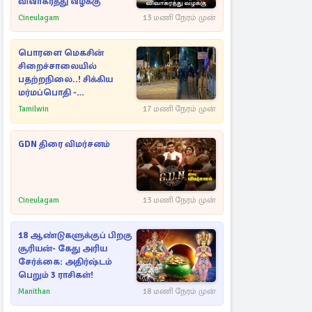
விவாகரத்து வழக்கு
Cineulagam
13 மணி நேரம் முன்
பொரளை மெகசின்
சிறைச்சாலையில்
பதற்றநிலை..! சிக்கிய
மர்மப்பொதி -
பின்னணியில் வெளியான
Tamilwin
17 மணி நேரம் முன்
காரணம்
GDN திரை விமர்சனம்
Cineulagam
13 மணி நேரம் முன்
18 ஆண்டுகளுக்குப் பிறகு
சூரியன்- கேது அரிய
சேர்க்கை: அதிர்ஷ்டம்
பெறும் 3 ராசிகள்!
Manithan
18 மணி நேரம் முன்