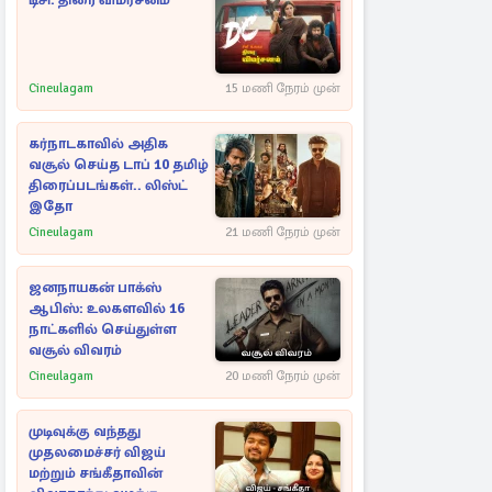
டிசி: திரை விமர்சனம்
Cineulagam
15 மணி நேரம் முன்
கர்நாடகாவில் அதிக
வசூல் செய்த டாப் 10 தமிழ்
திரைப்படங்கள்.. லிஸ்ட்
இதோ
Cineulagam
21 மணி நேரம் முன்
ஜனநாயகன் பாக்ஸ்
ஆபிஸ்: உலகளவில் 16
நாட்களில் செய்துள்ள
வசூல் விவரம்
Cineulagam
20 மணி நேரம் முன்
முடிவுக்கு வந்தது
முதலமைச்சர் விஜய்
மற்றும் சங்கீதாவின்