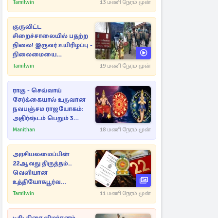
அதிரடியாக களமிறங்கிய
Tamilwin
13 மணி நேரம் முன்
அதிகாரிகள்
குருவிட்ட
சிறைச்சாலையில் பதற்ற
நிலை! இருவர் உயிரிழப்பு -
நிலைமையை
கட்டுப்படுத்த பொலிஸார்
Tamilwin
19 மணி நேரம் முன்
கண்ணீர்புகை பிரயோகம்
ராகு - செவ்வாய்
சேர்க்கையால் உருவான
நவபஞ்சம ராஜயோகம்:
அதிர்ஷ்டம் பெறும் 3
ராசிகள்!
Manithan
18 மணி நேரம் முன்
அரசியலமைப்பின்
22ஆவது திருத்தம்..
வெளியான
உத்தியோகபூர்வ
அறிவிப்பு!
Tamilwin
11 மணி நேரம் முன்