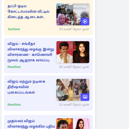
தப்பி ஓடிய
கோட்டாபயவின் வீட்டில்
கிடைத்த ஆடைகள்..
Tamilwin
23 மணி நேரம் முன்
விஜய் - சங்கீதா
விவாகரத்து வழக்கு இன்று
விசாரணை - காணொளி
மூலம் ஆஜராக வாய்ப்பு
Manithan
15 மணி நேரம் முன்
விஜய் மற்றும் நடிகை
திரிஷாவின்
புகைப்படங்கள்
Manithan
12 மணி நேரம் முன்
முதல்வர் விஜய்
விவாகரத்து வழக்கில் புதிய