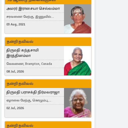
அமரர் இராசையா செல்லம்மா
சரவணை மேற்கு, இணுவில்
கிழக்கு
03 Aug, 2021
நன்றி நவிலல்
திருமதி கந்தசாமி
இரத்தினம்மா
வேலணை, Brampton, Canada
08 Jul, 2026
நன்றி நவிலல்
திருமதி பராசக்தி நிர்மலராஜா
ஏழாலை மேற்கு, கொழும்பு,
தங்காலை, London, United Kingdom
02 Jul, 2026
நன்றி நவிலல்