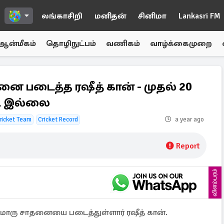
லங்காசிறி
மனிதன்
சினிமா
Lankasri FM
ஆன்மீகம்
தொழிநுட்பம்
வணிகம்
வாழ்க்கைமுறை
ை படைத்த ரஷீத் கான் - முதல் 20
ூட இல்லை
ricket Team
Cricket Record
a year ago
Report
விளம்பரம்
றுமொரு சாதனையை படைத்துள்ளார் ரஷீத் கான்.