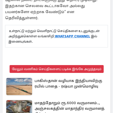
இதற்கான செலவை கூட்டாகவோ அல்லது
பயனர்களோ ஏற்றாக வேண்டும்" என
தெரிவித்துள்ளார்.
உள்நாட்டு மற்றும் வெளிநாட்டு செய்திகளை உடனுக்குடன்
அறிந்துக்கொள்ள லங்காசிறி
WHATSAPP CHANNEL
இல்
இணையுங்கள்.
மேலும் வணிகம் செய்திகளைப் படிக்க இங்கே அழுத்தவும்
பாகிஸ்தான் வழியாக இந்தியாவிற்கு
ரயில் பாதை - ரஷ்யா முன்மொழிவு
மாதந்தோறும் ரூ.6000 வருமானம்..,
அஞ்சலகத்தின் மாதாந்திர வருமானத்