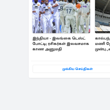
இந்தியா - இலங்கை டெஸ்ட்
கால்பந்
போட்டி; ரசிகர்கள் இலவசமாக
மணி நே
காண அனுமதி
முன்பு
ரஷ்ய 
முக்கிய செய்திகள்