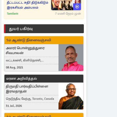
தீட்டப்பட்ட சதி! திடுக்கிடும்
இரகசியம் அம்பலம்
Tamilwin
7 மணி நேரம் முன்
துயர் பகிர்வு
5ம் ஆண்டு நினைவஞ்சலி
அமரர் பொன்னுத்துரை
சிவபாலன்
வட்டக்கச்சி, கிளிநொச்சி,
வட்டக்கச்சி இராமநாதபுரம்
08 Aug, 2021
மரண அறிவித்தல்
திருமதி பார்வதிப்பிள்ளை
இராமநாதன்
நெடுந்தீவு மேற்கு, Toronto, Canada
31 Jul, 2026
1ம் ஆண்டு நினைவஞ்சலி