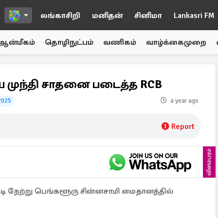
லங்காசிறி
மனிதன்
சினிமா
Lankasri FM
ஆன்மீகம்
தொழிநுட்பம்
வணிகம்
வாழ்க்கைமுறை
 முந்தி சாதனை படைத்த RCB
2025
a year ago
Report
விளம்பரம்
்டி நேற்று பெங்களூரு சின்னசாமி மைதானத்தில்