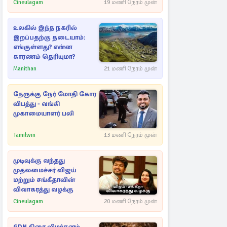
Cineulagam
19 மணி நேரம் முன்
உலகில் இந்த நகரில்
இறப்பதற்கு தடையாம்:
எங்குள்ளது? என்ன
காரணம் தெரியுமா?
Manithan
21 மணி நேரம் முன்
நேருக்கு நேர் மோதி கோர
விபத்து - வங்கி
முகாமையாளர் பலி
Tamilwin
13 மணி நேரம் முன்
முடிவுக்கு வந்தது
முதலமைச்சர் விஜய்
மற்றும் சங்கீதாவின்
விவாகரத்து வழக்கு
Cineulagam
20 மணி நேரம் முன்