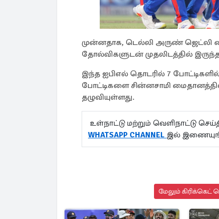
முன்னதாக, டெல்லி அருண் ஜெட்லி ம
தோல்விகளுடன் முதலிடத்தில் இருந்த
இந்த ஐபிஎல் தொடரில் 7 போட்டிகளி
போட்டிகளை சின்னசாமி மைதானத்தில
தழுவியுள்ளது.
உள்நாட்டு மற்றும் வெளிநாட்டு செ
WHATSAPP CHANNEL
இல் இணையுங்
மேலும் கிரிக்கெட் 