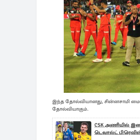
இந்த தோல்வியானது, சின்னசாமி மை
தோல்வியாகும்.
CSK அணியில் இணைய
டெவால்ட் பிரெவிஸ