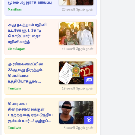
மூலம் ஆஜராக வாய்ப்பு
Manithan
23 மணி நேரம் முன்
அது நடந்தால் ரஜினி
உடனே ரூ.1 கோடி
கொடுப்பார்: லதா
ரஜினிகாந்த்
Cineulagam
15 மணி நேரம் முன்
அரசியலமைப்பின்
22ஆவது திருத்தம்..
வெளியான
உத்தியோகபூர்வ
அறிவிப்பு!
Tamilwin
19 மணி நேரம் முன்
பொரளை
சிறைச்சாலைக்குள்
பதற்றத்தை ஏற்படுத்திய
கும்பல் யார்...! குற்றப்
பின்னணி தொடர்பில்
Tamilwin
3 மணி நேரம் முன்
அதிர்ச்சித் தகவல்கள்