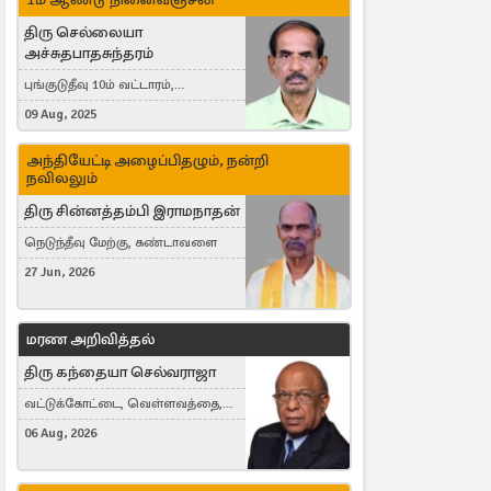
திரு செல்லையா
அச்சுதபாதசுந்தரம்
புங்குடுதீவு 10ம் வட்டாரம்,
கொள்ளுப்பிட்டி
09 Aug, 2025
அந்தியேட்டி அழைப்பிதழும், நன்றி
நவிலலும்
திரு சின்னத்தம்பி இராமநாதன்
நெடுந்தீவு மேற்கு, கண்டாவளை
27 Jun, 2026
மரண அறிவித்தல்
திரு கந்தையா செல்வராஜா
வட்டுக்கோட்டை, வெள்ளவத்தை,
Toronto, Canada
06 Aug, 2026