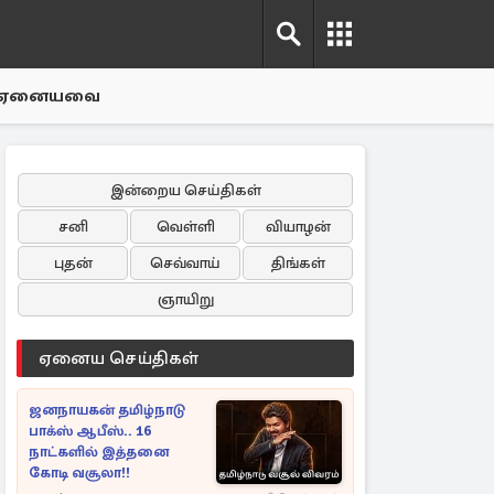
ஏனையவை
இன்றைய செய்திகள்
சனி
வெள்ளி
வியாழன்
புதன்
செவ்வாய்
திங்கள்
ஞாயிறு
ஏனைய செய்திகள்
ஜனநாயகன் தமிழ்நாடு
பாக்ஸ் ஆபீஸ்.. 16
நாட்களில் இத்தனை
கோடி வசூலா!!