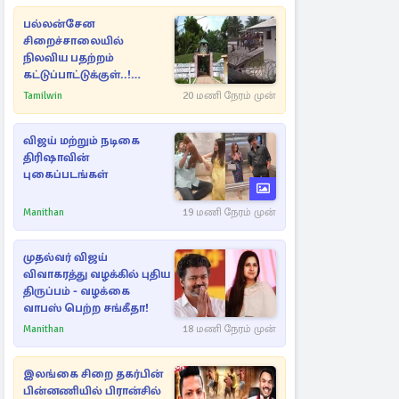
பல்லன்சேன
சிறைச்சாலையில்
நிலவிய பதற்றம்
கட்டுப்பாட்டுக்குள்..!
அதிரடியாக களமிறங்கிய
Tamilwin
20 மணி நேரம் முன்
அதிகாரிகள்
விஜய் மற்றும் நடிகை
திரிஷாவின்
புகைப்படங்கள்
Manithan
19 மணி நேரம் முன்
முதல்வர் விஜய்
விவாகரத்து வழக்கில் புதிய
திருப்பம் - வழக்கை
வாபஸ் பெற்ற சங்கீதா!
Manithan
18 மணி நேரம் முன்
இலங்கை சிறை தகர்பின்
பின்னணியில் பிரான்சில்