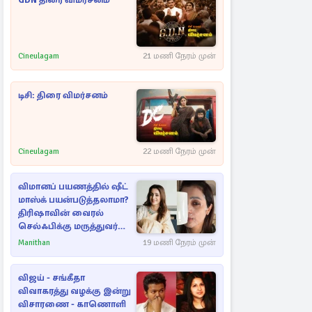
GDN திரை விமர்சனம்
Cineulagam
21 மணி நேரம் முன்
டிசி: திரை விமர்சனம்
Cineulagam
22 மணி நேரம் முன்
விமானப் பயணத்தில் ஷீட்
மாஸ்க் பயன்படுத்தலாமா?
திரிஷாவின் வைரல்
செல்ஃபிக்கு மருத்துவர்
விளக்கம்
Manithan
19 மணி நேரம் முன்
விஜய் - சங்கீதா
விவாகரத்து வழக்கு இன்று
விசாரணை - காணொளி