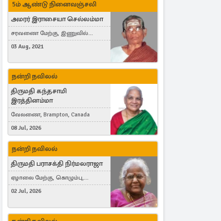
5ம் ஆண்டு நினைவஞ்சலி
அமரர் இராசையா செல்லம்மா
சரவணை மேற்கு, இணுவில்
கிழக்கு
03 Aug, 2021
நன்றி நவிலல்
திருமதி கந்தசாமி
இரத்தினம்மா
வேலணை, Brampton, Canada
08 Jul, 2026
நன்றி நவிலல்
திருமதி பராசக்தி நிர்மலராஜா
ஏழாலை மேற்கு, கொழும்பு,
தங்காலை, London, United Kingdom
02 Jul, 2026