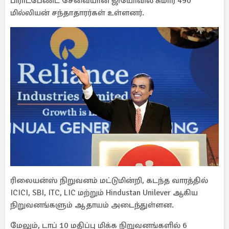
பிராட்பேண்ட் சேவையான ஜியோவில் சுமார் 490
மில்லியன் சந்தாதாரர்கள் உள்ளனர்.
ரிலையன்ஸ் நிறுவனம் மட்டுமின்றி, கடந்த வாரத்தில்
ICICI, SBI, ITC, LIC மற்றும் Hindustan Unilever ஆகிய
நிறுவனங்களும் ஆதாயம் அடைந்துள்ளன.
மேலும், டாப் 10 மதிப்பு மிக்க நிறுவனங்களில் 6