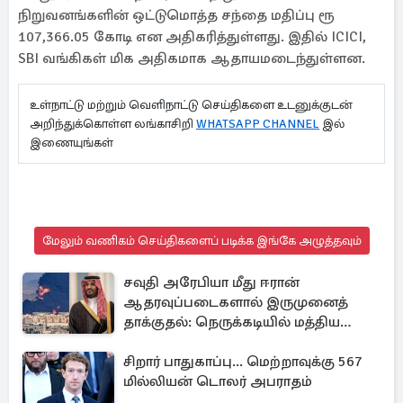
நிறுவனங்களின் ஒட்டுமொத்த சந்தை மதிப்பு ரூ
107,366.05 கோடி என அதிகரித்துள்ளது. இதில் ICICI,
SBI வங்கிகள் மிக அதிகமாக ஆதாயமடைந்துள்ளன.
உள்நாட்டு மற்றும் வெளிநாட்டு செய்திகளை உடனுக்குடன்
அறிந்துக்கொள்ள லங்காசிறி
WHATSAPP CHANNEL
இல்
இணையுங்கள்
மேலும் வணிகம் செய்திகளைப் படிக்க இங்கே அழுத்தவும்
சவுதி அரேபியா மீது ஈரான்
ஆதரவுப்படைகளால் இருமுனைத்
தாக்குதல்: நெருக்கடியில் மத்திய
கிழக்கு
சிறார் பாதுகாப்பு... மெற்றாவுக்கு 567
மில்லியன் டொலர் அபராதம்