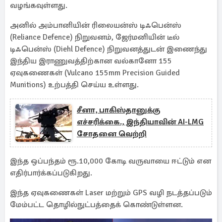
வழங்கவுள்ளது.
அனில் அம்பானியின் ரிலையன்ஸ் டிஃபென்ஸ்
(Reliance Defence) நிறுவனம், ஜேர்மனியின் டீல்
டிஃபென்ஸ் (Diehl Defence) நிறுவனத்துடன் இணைந்து
இந்திய இராணுவத்திற்கான வல்கானோ 155
ஏவுகணைகள் (Vulcano 155mm Precision Guided
Munitions) உற்பத்தி செய்ய உள்ளது.
சீனா, பாகிஸ்தானுக்கு
எச்சரிக்கை., இந்தியாவின் AI-LMG
சோதனை வெற்றி
இந்த ஒப்பந்தம் ரூ.10,000 கோடி வருவாயை ஈட்டும் என
எதிர்பார்க்கப்படுகிறது.
இந்த ஏவுகணைகள் Laser மற்றும் GPS வழி நடத்தப்படும்
மேம்பட்ட தொழில்நுட்பத்தைக் கொண்டுள்ளன.