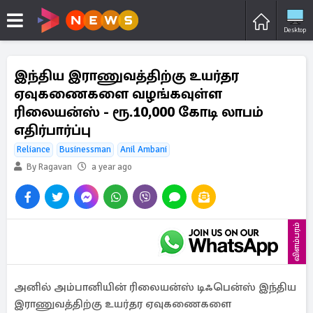
Desktop
இந்திய இராணுவத்திற்கு உயர்தர
ஏவுகணைகளை வழங்கவுள்ள
ரிலையன்ஸ் - ரூ.10,000 கோடி லாபம்
எதிர்பார்ப்பு
Reliance
Businessman
Anil Ambani
By Ragavan
a year ago
விளம்பரம்
அனில் அம்பானியின் ரிலையன்ஸ் டிஃபென்ஸ் இந்திய
இராணுவத்திற்கு உயர்தர ஏவுகணைகளை