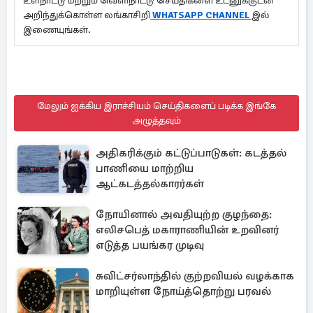
உள்நாட்டு மற்றும் வெளிநாட்டு செய்திகளை உடனுக்குடன்
அறிந்துக்கொள்ள லங்காசிறி
WHATSAPP CHANNEL
இல்
இணையுங்கள்.
மேலும் ஐக்கிய இராச்சியம் செய்திகளைப் படிக்க இங்கே
அழுத்தவும்
அதிகரிக்கும் கட்டுப்பாடுகள்: கடத்தல்
பாணியை மாற்றிய
ஆட்கடத்தல்காரர்கள்
நோயினால் அவதியுற்ற குழந்தை:
எலிசபெத் மகாராணியின் உறவினர்
எடுத்த பயங்கர முடிவு
சுவிட்சர்லாந்தில் குற்றவியல் வழக்காக
மாறியுள்ள நோய்த்தொற்று பரவல்