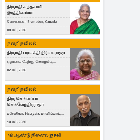
திருமதி கந்தசாமி
இரத்தினம்மா
வேலணை, Brampton, Canada
08 Jul, 2026
நன்றி நவிலல்
திருமதி பராசக்தி நிர்மலராஜா
ஏழாலை மேற்கு, கொழும்பு,
தங்காலை, London, United Kingdom
02 Jul, 2026
நன்றி நவிலல்
திரு செல்லப்பா
செல்வேந்திரராஜா
மலேசியா, Malaysia, மானிப்பாய்,
Duisburg, Germany, London, United
10 Jul, 2026
Kingdom
4ம் ஆண்டு நினைவஞ்சலி