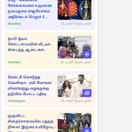
ராகு - செவ்வாய்
சேர்க்கையால் உருவான
நவபஞ்சம ராஜயோகம்:
அதிர்ஷ்டம் பெறும் 3
ராசிகள்!
Manithan
10 மணி நேரம் முன்
தப்பி ஓடிய
கோட்டாபயவின் வீட்டில்
கிடைத்த ஆடைகள்..
Tamilwin
15 மணி நேரம் முன்
ரீஎன்ட்ரி கொடுத்த
கெனிஷா.. ரவி மோகன்
விவாகரத்து வழக்குக்கு
நடுவில் போட்ட பதிவு
Cineulagam
23 மணி நேரம் முன்
குருவிட்ட
சிறைச்சாலையில் பதற்ற
நிலை! இருவர் உயிரிழப்பு -