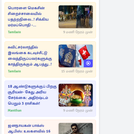
பொரளை மெகசின்
சிறைச்சாலையில்
பதற்றநிலை..! சிக்கிய
மர்மப்பொதி -
பின்னணியில் வெளியான
Tamilwin
9 மணி நேரம் முன்
காரணம்
சுவிட்சர்லாந்தில்
இலங்கை கடவுச்சீட்டு
வைத்திருப்பவர்களுக்கு
காத்திருக்கும் ஆபத்து..!
Tamilwin
15 மணி நேரம் முன்
18 ஆண்டுகளுக்குப் பிறகு
சூரியன்- கேது அரிய
சேர்க்கை: அதிர்ஷ்டம்
பெறும் 3 ராசிகள்!
Manithan
9 மணி நேரம் முன்
ஜனநாயகன் பாக்ஸ்
ஆபிஸ்: உலகளவில் 16