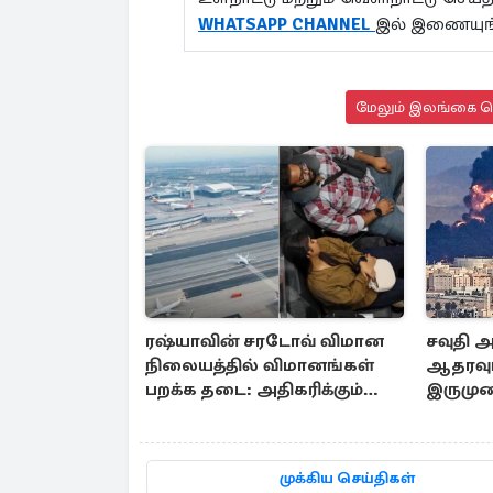
WHATSAPP CHANNEL
இல் இணையுங
மேலும் இலங்கை செ
ரஷ்யாவின் சரடோவ் விமான
சவுதி அ
நிலையத்தில் விமானங்கள்
ஆதரவு
பறக்க தடை: அதிகரிக்கும்
இருமுன
உக்ரைன் ட்ரோன் தாக்குதல்
நெருக்க
முக்கிய செய்திகள்