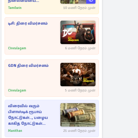
நிலைமையை
கட்டுப்படுத்த பொலிஸார்
Tamilwin
10 மணி நேரம் முன்
கண்ணீர்புகை பிரயோகம்
டிசி: திரை விமர்சனம்
Cineulagam
6 மணி நேரம் முன்
GDN திரை விமர்சனம்
Cineulagam
5 மணி நேரம் முன்
விரைவில் வரும்
பிளாஸ்டிக் ரூபாய்
நோட்டுகள்.., பழைய
காகித நோட்டுகள்
செல்லுமா?
Manithan
21 மணி நேரம் முன்