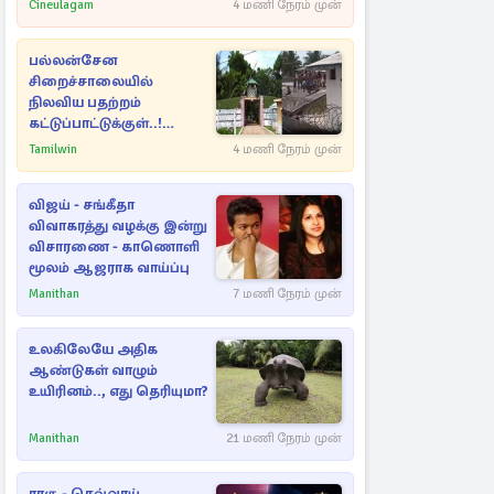
Cineulagam
4 மணி நேரம் முன்
பல்லன்சேன
சிறைச்சாலையில்
நிலவிய பதற்றம்
கட்டுப்பாட்டுக்குள்..!
அதிரடியாக களமிறங்கிய
Tamilwin
4 மணி நேரம் முன்
அதிகாரிகள்
விஜய் - சங்கீதா
விவாகரத்து வழக்கு இன்று
விசாரணை - காணொளி
மூலம் ஆஜராக வாய்ப்பு
Manithan
7 மணி நேரம் முன்
உலகிலேயே அதிக
ஆண்டுகள் வாழும்
உயிரினம்.., எது தெரியுமா?
Manithan
21 மணி நேரம் முன்