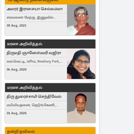
அமரர் இராசையா செல்லம்மா
சரவணை மேற்கு, இணுவில்
கிழக்கு
03 Aug, 2021
மரண அறிவித்தல்
திருமதி ஞானேஸ்வரி வஜிரா
வல்வெட்டி, Jaffna, Newbury Park,
United Kingdom
04 Aug, 2026
மரண அறிவித்தல்
திரு துரைச்சாமி செந்திவேல்
மயிலியதனை, நெடுங்கேணி,
கம்பர்மலை
01 Aug, 2026
நன்றி நவிலல்