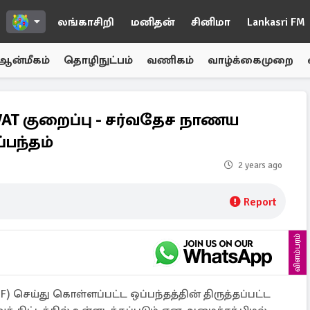
லங்காசிறி
மனிதன்
சினிமா
Lankasri FM
ஆன்மீகம்
தொழிநுட்பம்
வணிகம்
வாழ்க்கைமுறை
 VAT குறைப்பு - சர்வதேச நாணய
பந்தம்
2 years ago
Report
விளம்பரம்
) செய்து கொள்ளப்பட்ட ஒப்பந்தத்தின் திருத்தப்பட்ட