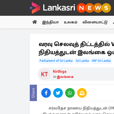
இந்தியா
உலகம்
விளையாட்டு
வரவு செலவுத் திட்டத்தில்
நிதியத்துடன் இலங்கை ஒப்
Parliament of Sri Lanka
Sri Lanka
IMF Sri Lanka
Kirthiga
in
இலங்கை
Share
சர்வதேச நாணய நிதியத்துடன் (IMF