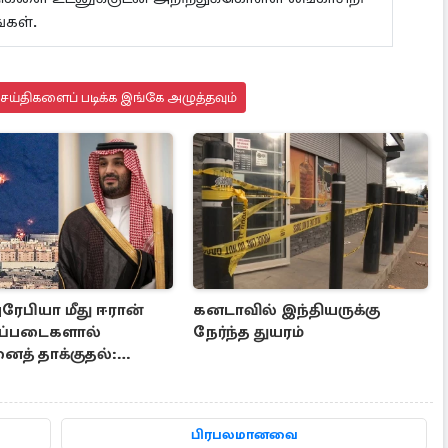
்கள்.
ய்திகளைப் படிக்க இங்கே அழுத்தவும்
ரேபியா மீது ஈரான்
கனடாவில் இந்தியருக்கு
ப்படைகளால்
நேர்ந்த துயரம்
ைத் தாக்குதல்:
டியில் மத்திய கிழக்கு
பிரபலமானவை