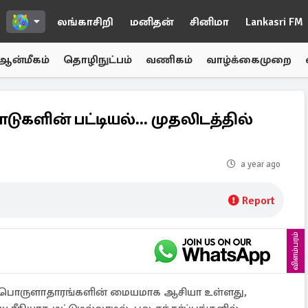
லங்காசிறி
மனிதன்
சினிமா
Lankasri FM
ஆன்மீகம்
தொழிநுட்பம்
வணிகம்
வாழ்க்கைமுறை
களின் பட்டியல்... முதலிடத்தில்
a year ago
Report
விளம்பரம்
் பொருளாதாரங்களின் மையமாக ஆசியா உள்ளது,