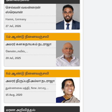
செல்வன் வலன்ரைன்
ஸ்ரெவான்
Hamm, Germany
27 Jul, 2026
1ம் ஆண்டு நினைவஞ்சலி
அமரர் கனகநாயகம் நடராஜா
கோண்டாவில்,
புன்னாலைக்கட்டுவன், சவுதி
20 Jul, 2025
அரேபியா, Saudi Arabia, ஜேர்மனி,
Germany, Brampton, Canada
6ம் ஆண்டு நினைவஞ்சலி
அமரர் திருப்பதிஅம்மா நடராஜா
துன்னாலை மத்தி, New Jersey,
United States, Toronto, Canada
15 Aug, 2020
மரண அறிவித்தல்