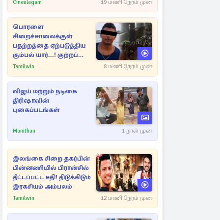
Cineulagam
19 மணி நேரம் முன்
பொரளை
சிறைச்சாலைக்குள்
பதற்றத்தை ஏற்படுத்திய
கும்பல் யார்...! குற்றப்
பின்னணி தொடர்பில்
Tamilwin
8 மணி நேரம் முன்
அதிர்ச்சித் தகவல்கள்
விஜய் மற்றும் நடிகை
திரிஷாவின்
புகைப்படங்கள்
Manithan
1 நாள் முன்
இலங்கை சிறை தகர்பின்
பின்னணியில் பிரான்சில்
தீட்டப்பட்ட சதி! திடுக்கிடும்
இரகசியம் அம்பலம்
Tamilwin
12 மணி நேரம் முன்