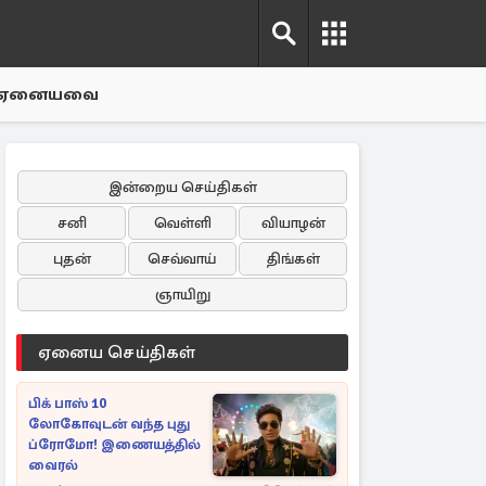
ஏனையவை
இன்றைய செய்திகள்
சனி
வெள்ளி
வியாழன்
புதன்
செவ்வாய்
திங்கள்
ஞாயிறு
ஏனைய செய்திகள்
பிக் பாஸ் 10
லோகோவுடன் வந்த புது
ப்ரோமோ! இணையத்தில்
வைரல்