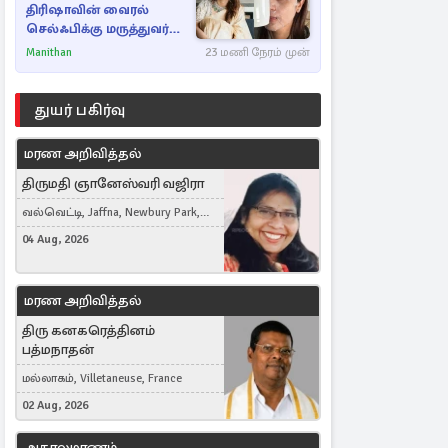
திரிஷாவின் வைரல்
செல்ஃபிக்கு மருத்துவர்
விளக்கம்
Manithan
23 மணி நேரம் முன்
துயர் பகிர்வு
மரண அறிவித்தல்
திருமதி ஞானேஸ்வரி வஜிரா
வல்வெட்டி, Jaffna, Newbury Park,
United Kingdom
04 Aug, 2026
மரண அறிவித்தல்
திரு கனகரெத்தினம்
பத்மநாதன்
மல்லாகம், Villetaneuse, France
02 Aug, 2026
அகாலமரணம்