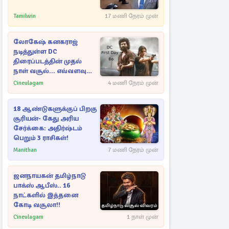
Tamilwin
17 மணி நேரம் முன்
லோகேஷ் கனகராஜ்
நடித்துள்ள DC
திரைப்படத்தின் முதல்
நாள் வசூல்... எவ்வளவு
தெரியுமா?
Cineulagam
4 மணி நேரம் முன்
18 ஆண்டுகளுக்குப் பிறகு
சூரியன்- கேது அரிய
சேர்க்கை: அதிர்ஷ்டம்
பெறும் 3 ராசிகள்!
Manithan
7 மணி நேரம் முன்
ஜனநாயகன் தமிழ்நாடு
பாக்ஸ் ஆபீஸ்.. 16
நாட்களில் இத்தனை
கோடி வசூலா!!
Cineulagam
1 நாள் முன்