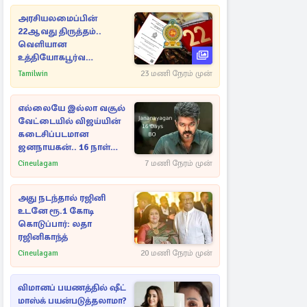
அரசியலமைப்பின்
22ஆவது திருத்தம்..
வெளியான
உத்தியோகபூர்வ
அறிவிப்பு!
Tamilwin
23 மணி நேரம் முன்
எல்லையே இல்லா வசூல்
வேட்டையில் விஜய்யின்
கடைசிப்படமான
ஜனநாயகன்.. 16 நாள்
பாக்ஸ் ஆபிஸ்
Cineulagam
7 மணி நேரம் முன்
அது நடந்தால் ரஜினி
உடனே ரூ.1 கோடி
கொடுப்பார்: லதா
ரஜினிகாந்த்
Cineulagam
20 மணி நேரம் முன்
விமானப் பயணத்தில் ஷீட்
மாஸ்க் பயன்படுத்தலாமா?