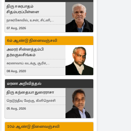
திரு ஈசுரபாதம்
சிதம்பரப்பிள்ளை
நாகர்கோவில், உசன், சிட்னி,
Australia
07 Aug, 2026
6ம் ஆண்டு நினைவஞ்சலி
அமரர் சின்னத்தம்பி
தர்மகுலசிங்கம்
கரணவாய் வடக்கு, சூரிச்,
Switzerland
08 Aug, 2020
மரண அறிவித்தல்
திரு கந்தையா துரைராசா
நெடுந்தீவு மேற்கு, கிளிநொச்சி
05 Aug, 2026
10ம் ஆண்டு நினைவஞ்சலி