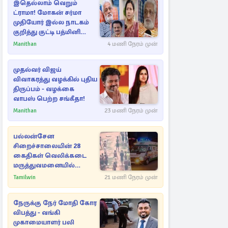
இதெல்லாம் வெறும்
ட்ராமா! மோகன் சர்மா
முதியோர் இல்ல நாடகம்
குறித்து குட்டி பத்மினி
பரபரப்பு பேட்டி
Manithan
4 மணி நேரம் முன்
முதல்வர் விஜய்
விவாகரத்து வழக்கில் புதிய
திருப்பம் - வழக்கை
வாபஸ் பெற்ற சங்கீதா!
Manithan
23 மணி நேரம் முன்
பல்லன்சேன
சிறைச்சாலையின் 28
கைதிகள் வெலிக்கடை
மருத்துவமனையில்
அனுமதி
Tamilwin
21 மணி நேரம் முன்
நேருக்கு நேர் மோதி கோர
விபத்து - வங்கி
முகாமையாளர் பலி