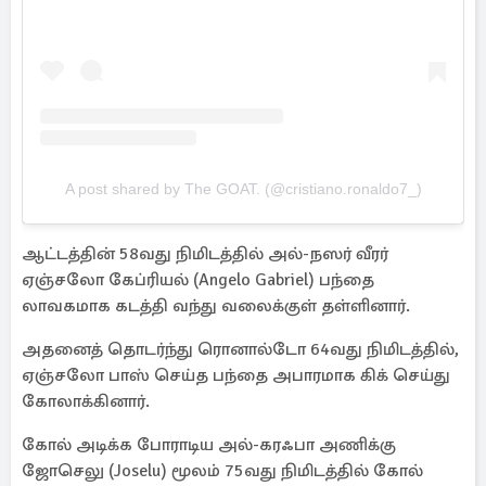
A post shared by The GOAT. (@cristiano.ronaldo7_)
ஆட்டத்தின் 58வது நிமிடத்தில் அல்-நஸர் வீரர்
ஏஞ்சலோ கேப்ரியல் (Angelo Gabriel) பந்தை
லாவகமாக கடத்தி வந்து வலைக்குள் தள்ளினார்.
அதனைத் தொடர்ந்து ரொனால்டோ 64வது நிமிடத்தில்,
ஏஞ்சலோ பாஸ் செய்த பந்தை அபாரமாக கிக் செய்து
கோலாக்கினார்.
கோல் அடிக்க போராடிய அல்-கரஃபா அணிக்கு
ஜோசெலு (Joselu) மூலம் 75வது நிமிடத்தில் கோல்