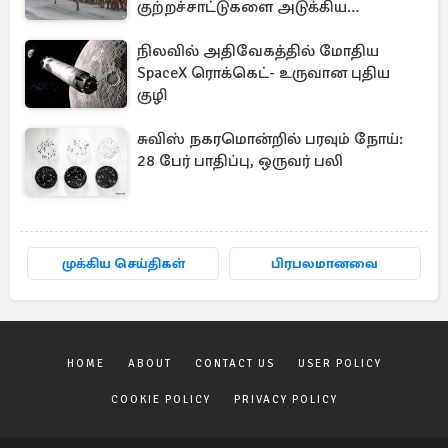
குற்றச்சாட்டுகளை அடுக்கிய
பெண்கள்
நிலவில் அதிவேகத்தில் மோதிய
SpaceX ரொக்கெட்- உருவான புதிய
குழி
சுவிஸ் நகரமொன்றில் பரவும் நோய்:
28 பேர் பாதிப்பு, ஒருவர் பலி
முக்கிய செய்திகள்
பிரபலமானவை
HOME
ABOUT
CONTACT US
USER POLICY
COOKIE POLICY
PRIVACY POLICY