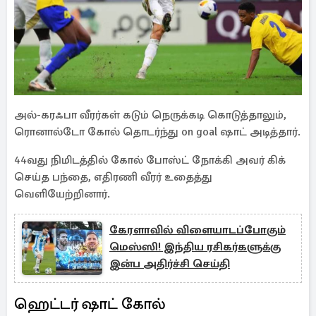
அல்-கரஃபா வீரர்கள் கடும் நெருக்கடி கொடுத்தாலும்,
ரொனால்டோ கோல் தொடர்ந்து on goal ஷாட் அடித்தார்.
44வது நிமிடத்தில் கோல் போஸ்ட் நோக்கி அவர் கிக்
செய்த பந்தை, எதிரணி வீரர் உதைத்து
வெளியேற்றினார்.
கேரளாவில் விளையாடப்போகும்
மெஸ்ஸி! இந்திய ரசிகர்களுக்கு
இன்ப அதிர்ச்சி செய்தி
ஹெட்டர் ஷாட் கோல்