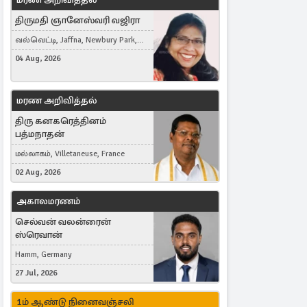
திருமதி ஞானேஸ்வரி வஜிரா
வல்வெட்டி, Jaffna, Newbury Park,
United Kingdom
04 Aug, 2026
மரண அறிவித்தல்
திரு கனகரெத்தினம்
பத்மநாதன்
மல்லாகம், Villetaneuse, France
02 Aug, 2026
அகாலமரணம்
செல்வன் வலன்ரைன்
ஸ்ரெவான்
Hamm, Germany
27 Jul, 2026
1ம் ஆண்டு நினைவஞ்சலி