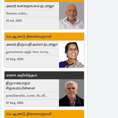
அமரர் கனகநாயகம் நடராஜா
கோண்டாவில்,
புன்னாலைக்கட்டுவன், சவுதி
20 Jul, 2025
அரேபியா, Saudi Arabia, ஜேர்மனி,
Germany, Brampton, Canada
6ம் ஆண்டு நினைவஞ்சலி
அமரர் திருப்பதிஅம்மா நடராஜா
துன்னாலை மத்தி, New Jersey,
United States, Toronto, Canada
15 Aug, 2020
மரண அறிவித்தல்
திரு ஈசுரபாதம்
சிதம்பரப்பிள்ளை
நாகர்கோவில், உசன், சிட்னி,
Australia
07 Aug, 2026
6ம் ஆண்டு நினைவஞ்சலி