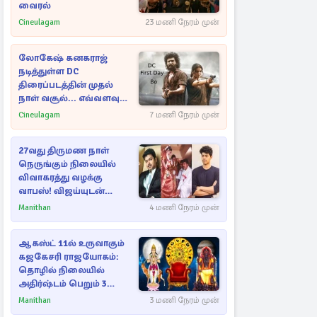
வைரல்
Cineulagam
23 மணி நேரம் முன்
லோகேஷ் கனகராஜ்
நடித்துள்ள DC
திரைப்படத்தின் முதல்
நாள் வசூல்... எவ்வளவு
தெரியுமா?
Cineulagam
7 மணி நேரம் முன்
27வது திருமண நாள்
நெருங்கும் நிலையில்
விவாகரத்து வழக்கு
வாபஸ்! விஜய்யுடன்
மீண்டும் இணைவாரா?
Manithan
4 மணி நேரம் முன்
ஆகஸ்ட் 11ல் உருவாகும்
கஜகேசரி ராஜயோகம்:
தொழில் நிலையில்
அதிர்ஷ்டம் பெறும் 3
ராசிகள்!
Manithan
3 மணி நேரம் முன்