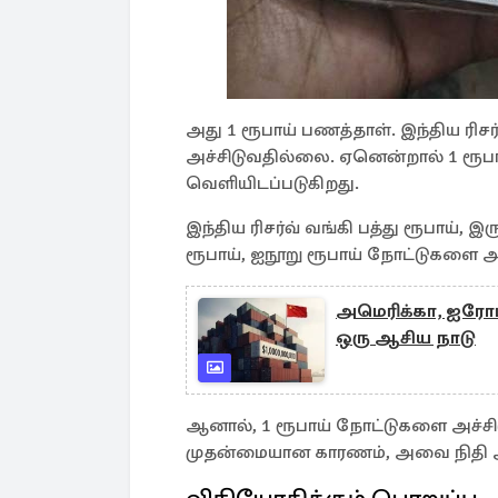
அது 1 ரூபாய் பணத்தாள். இந்திய ரி
அச்சிடுவதில்லை. ஏனென்றால் 1 ரூபா
வெளியிடப்படுகிறது.
இந்திய ரிசர்வ் வங்கி பத்து ரூபாய், இர
ரூபாய், ஐநூறு ரூபாய் நோட்டுகளை அச
அமெரிக்கா, ஐரோப்ப
ஒரு ஆசிய நாடு
ஆனால், 1 ரூபாய் நோட்டுகளை அச்சிடு
முதன்மையான காரணம், அவை நிதி அ