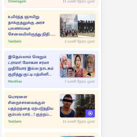
பாக்ஸ் ஆபிஸ்
Cineulagam
11 மணி நேரம் முன்
உயிர்த்த ஞாயிறு
தாக்குதலுக்கு அரச
புலனாய்வுச்
சேவையிலிருந்து நிதி..
வெளியான அதிர்ச்சி
Tamilwin
2 மணி நேரம் முன்
தகவல்!
இதெல்லாம் வெறும்
ட்ராமா! மோகன் சர்மா
முதியோர் இல்ல நாடகம்
குறித்து குட்டி பத்மினி
பரபரப்பு பேட்டி
Manithan
7 மணி நேரம் முன்
பொரளை
சிறைச்சாலைக்குள்
பதற்றத்தை ஏற்படுத்திய
கும்பல் யார்...! குற்றப்
பின்னணி தொடர்பில்
Tamilwin
11 மணி நேரம் முன்
அதிர்ச்சித் தகவல்கள்