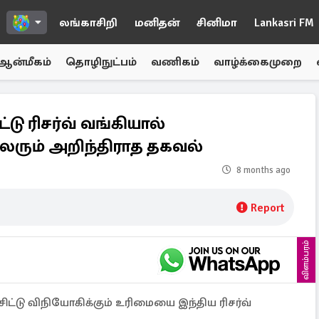
லங்காசிறி
மனிதன்
சினிமா
Lankasri FM
ஆன்மீகம்
தொழிநுட்பம்
வணிகம்
வாழ்க்கைமுறை
டு ரிசர்வ் வங்கியால்
லரும் அறிந்திராத தகவல்
8 months ago
Report
விளம்பரம்
ட்டு விநியோகிக்கும் உரிமையை இந்திய ரிசர்வ்