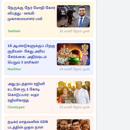
நேருக்கு நேர் மோதி கோர
விபத்து - வங்கி
முகாமையாளர் பலி
Tamilwin
21 மணி நேரம் முன்
18 ஆண்டுகளுக்குப் பிறகு
சூரியன்- கேது அரிய
சேர்க்கை: அதிர்ஷ்டம்
பெறும் 3 ராசிகள்!
Manithan
10 மணி நேரம் முன்
அது நடந்தால் ரஜினி
உடனே ரூ.1 கோடி
கொடுப்பார்: லதா
ரஜினிகாந்த்
Cineulagam
23 மணி நேரம் முன்
நடிகர் மாதவனின் GDN
படத்தின் முதல் நாள்