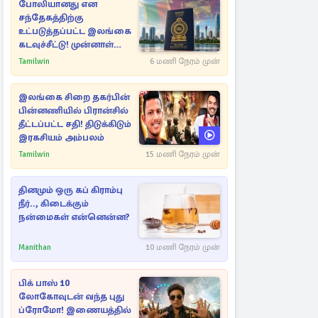
போலியானது என
சந்தேகத்திற்கு
உட்படுத்தப்பட்ட இலங்கை
கடவுச்சீட்டு! முன்னாள்
எம்.பிக்கு
Tamilwin
6 மணி நேரம் முன்
பிரித்தானியாவில் ஏற்பட்ட
சிக்கல்
இலங்கை சிறை தகர்பின்
பின்னணியில் பிரான்சில்
தீட்டப்பட்ட சதி! திடுக்கிடும்
இரகசியம் அம்பலம்
Tamilwin
15 மணி நேரம் முன்
தினமும் ஒரு கப் கிராம்பு
நீர்.., கிடைக்கும்
நன்மைகள் என்னென்ன?
Manithan
10 மணி நேரம் முன்
பிக் பாஸ் 10
லோகோவுடன் வந்த புது
ப்ரோமோ! இணையத்தில்