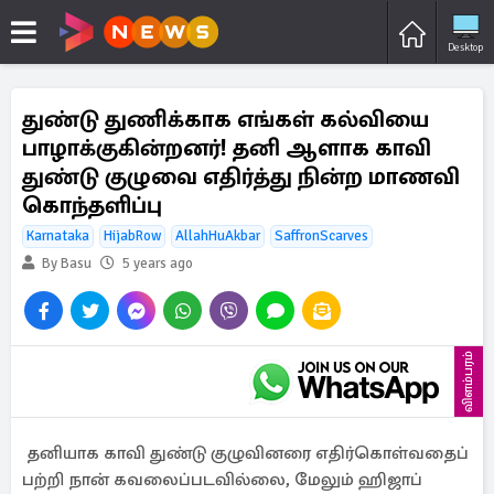
Desktop
துண்டு துணிக்காக எங்கள் கல்வியை
பாழாக்குகின்றனர்! தனி ஆளாக காவி
துண்டு குழுவை எதிர்த்து நின்ற மாணவி
கொந்தளிப்பு
Karnataka
HijabRow
AllahHuAkbar
SaffronScarves
By Basu
5 years ago
விளம்பரம்
தனியாக காவி துண்டு குழுவினரை எதிர்கொள்வதைப்
பற்றி நான் கவலைப்படவில்லை, மேலும் ஹிஜாப்