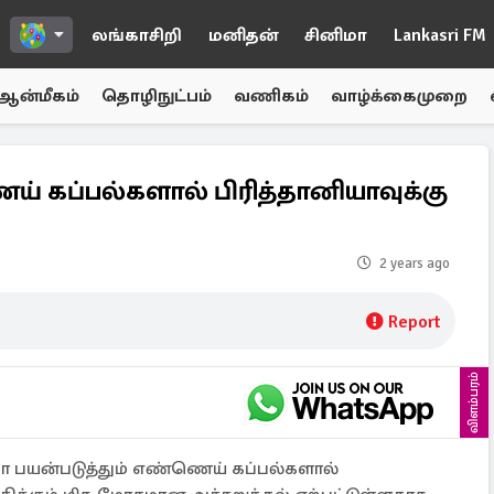
லங்காசிறி
மனிதன்
சினிமா
Lankasri FM
ஆன்மீகம்
தொழிநுட்பம்
வணிகம்
வாழ்க்கைமுறை
் கப்பல்களால் பிரித்தானியாவுக்கு
2 years ago
Report
விளம்பரம்
யா பயன்படுத்தும் எண்ணெய் கப்பல்களால்