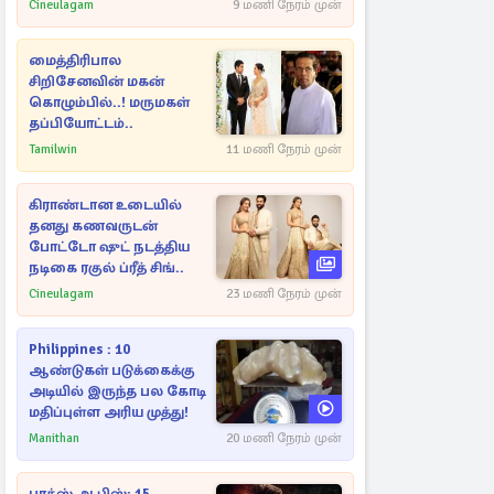
Cineulagam
9 மணி நேரம் முன்
மைத்திரிபால
சிறிசேனவின் மகன்
கொழும்பில்..! மருமகள்
தப்பியோட்டம்..
Tamilwin
11 மணி நேரம் முன்
கிராண்டான உடையில்
தனது கணவருடன்
போட்டோ ஷுட் நடத்திய
நடிகை ரகுல் ப்ரீத் சிங்..
Cineulagam
23 மணி நேரம் முன்
Philippines : 10
ஆண்டுகள் படுக்கைக்கு
அடியில் இருந்த பல கோடி
மதிப்புள்ள அரிய முத்து!
Manithan
20 மணி நேரம் முன்