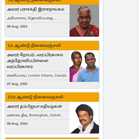
அமரர் பராசக்தி இராசநாயகம்
அரியாலை, தெல்லிப்பழை,
Montreal, Canada
06 Aug, 2021
1ம் ஆண்டு நினைவஞ்சலி
அமரர் றோபர்ட் வரப்பிரகாசம்
அந்தோனிப்பிள்ளை
வரப்பிரகாசம்
மானிப்பாய், London Ontario, Canada
07 Aug, 2025
10ம் ஆண்டு நினைவஞ்சலி
அமரர் தம்பிஐயா மதியழகன்
மண்டைதீவு, Birmingham, United
Kingdom
06 Aug, 2016