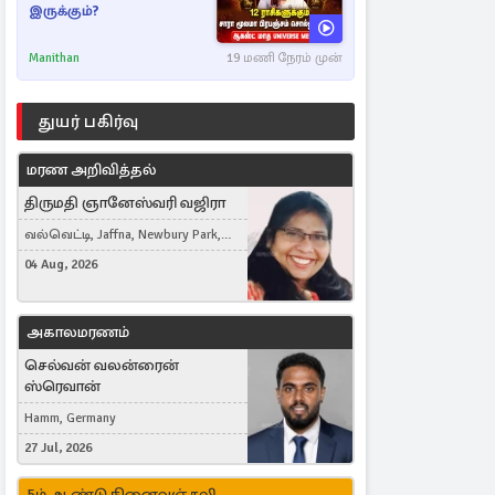
இருக்கும்?
Manithan
19 மணி நேரம் முன்
துயர் பகிர்வு
மரண அறிவித்தல்
திருமதி ஞானேஸ்வரி வஜிரா
வல்வெட்டி, Jaffna, Newbury Park,
United Kingdom
04 Aug, 2026
அகாலமரணம்
செல்வன் வலன்ரைன்
ஸ்ரெவான்
Hamm, Germany
27 Jul, 2026
5ம் ஆண்டு நினைவஞ்சலி