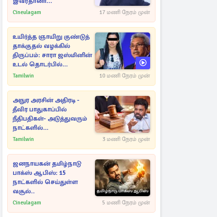
இவர்தானா...
Cineulagam
17 மணி நேரம் முன்
உயிர்த்த ஞாயிறு குண்டுத்
தாக்குதல் வழக்கில்
திருப்பம்: சாரா ஜஸ்மினின்
உடல் தொடர்பில்
நீதிமன்றத்தில் வெளியான
Tamilwin
10 மணி நேரம் முன்
அதிர்ச்சி தகவல்
அநுர அரசின் அதிரடி -
தீவிர பாதுகாப்பில்
நீதிபதிகள்- அடுத்துவரும்
நாட்களில்
அம்பலமாகவுள்ள ரகசியம்
Tamilwin
3 மணி நேரம் முன்
ஜனநாயகன் தமிழ்நாடு
பாக்ஸ் ஆபிஸ்: 15
நாட்களில் செய்துள்ள
வசூல்..
Cineulagam
5 மணி நேரம் முன்