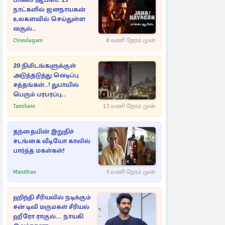
பாக்ஸ் ஆபிஸ்: 15
நாட்களில் ஜனநாயகன்
உலகளவில் செய்துள்ள
வசூல்..
Cineulagam
8 மணி நேரம் முன்
20 நிமிடங்களுக்குள்
அடுத்தடுத்து வெடிப்பு
சத்தங்கள்..! துபாயில்
பெரும் பரபரப்பு..
Tamilwin
13 மணி நேரம் முன்
தந்தையின் இறுதிச்
சடங்கை வீடியோ காலில்
பார்த்த மகள்கள்!
Manithan
3 மணி நேரம் முன்
ஹிந்தி சீரியலில் நடிக்கும்
சன் டிவி மருமகள் சீரியல்
ஹீரோ ராகுல்... நாயகி