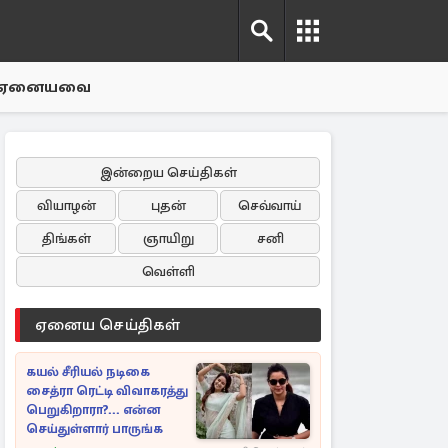
ஏனையவை
இன்றைய செய்திகள்
வியாழன்
புதன்
செவ்வாய்
திங்கள்
ஞாயிறு
சனி
வெள்ளி
ஏனைய செய்திகள்
கயல் சீரியல் நடிகை
சைத்ரா ரெட்டி விவாகரத்து
பெறுகிறாரா?... என்ன
செய்துள்ளார் பாருங்க