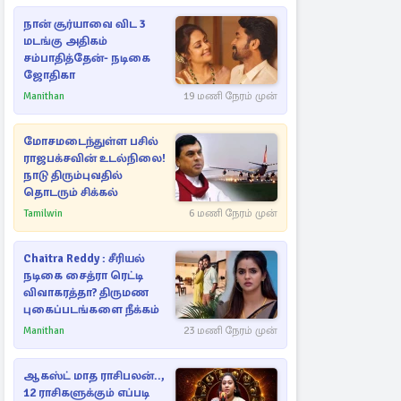
நான் சூர்யாவை விட 3
மடங்கு அதிகம்
சம்பாதித்தேன்- நடிகை
ஜோதிகா
Manithan
19 மணி நேரம் முன்
மோசமடைந்துள்ள பசில்
ராஜபக்சவின் உடல்நிலை!
நாடு திரும்புவதில்
தொடரும் சிக்கல்
Tamilwin
6 மணி நேரம் முன்
Chaitra Reddy : சீரியல்
நடிகை சைத்ரா ரெட்டி
விவாகரத்தா? திருமண
புகைப்படங்களை நீக்கம்
Manithan
23 மணி நேரம் முன்
ஆகஸ்ட் மாத ராசிபலன்..,
12 ராசிகளுக்கும் எப்படி