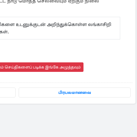
ற்பட்ட நாடு மொத்த செலவையும் ஏற்கும் நிலை
ய்திகளை உடனுக்குடன் அறிந்துக்கொள்ள லங்காசிறி
கள்.
யம் செய்திகளைப் படிக்க இங்கே அழுத்தவும்
பிரபலமானவை