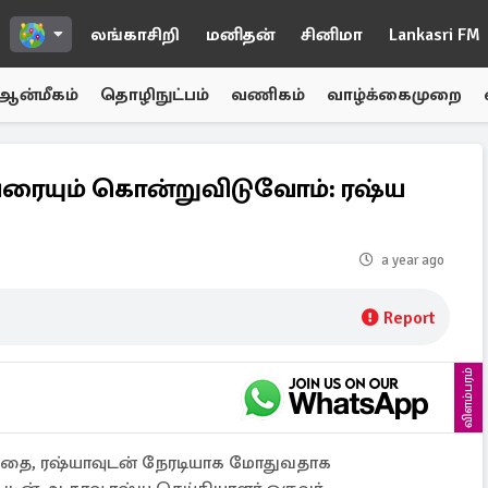
லங்காசிறி
மனிதன்
சினிமா
Lankasri FM
ஆன்மீகம்
தொழிநுட்பம்
வணிகம்
வாழ்க்கைமுறை
ரையும் கொன்றுவிடுவோம்: ரஷ்ய
a year ago
Report
விளம்பரம்
ுவதை, ரஷ்யாவுடன் நேரடியாக மோதுவதாக