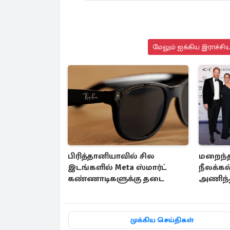
மேலும் ஐக்கிய இராச்சி
பிரித்தானியாவில் சில
மறைந்த
இடங்களில் Meta ஸ்மார்ட்
நீலக்
கண்ணாடிகளுக்கு தடை
அணிந்த
மார்க்கல
முக்கிய செய்திகள்