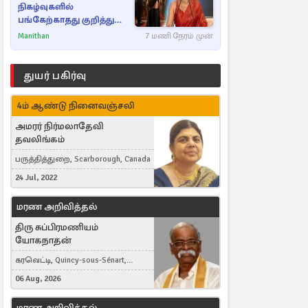
நிகழ்வுகளில்
பங்கேற்காதது குறித்து
நயன்தாரா ஓபன் டாக்!
Manithan
7 மணி நேரம் முன்
துயர் பகிர்வு
4ம் ஆண்டு நினைவஞ்சலி
அமரர் நிர்மலாதேவி
தவலிங்கம்
பருத்தித்துறை, Scarborough, Canada
24 Jul, 2022
மரண அறிவித்தல்
திரு சுப்பிரமணியம்
யோகநாதன்
கரவெட்டி, Quincy-sous-Sénart,
France
06 Aug, 2026
மரண அறிவித்தல்