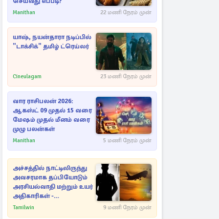
செய்வது எப்படி?
Manithan
22 மணி நேரம் முன்
யாஷ், நயன்தாரா நடிப்பில்
"டாக்சிக்" தமிழ் ட்ரெய்லர்
Cineulagam
23 மணி நேரம் முன்
வார ராசிபலன் 2026:
ஆகஸ்ட் 09 முதல் 15 வரை
மேஷம் முதல் மீனம் வரை
முழு பலன்கள்
Manithan
5 மணி நேரம் முன்
அச்சத்தில் நாட்டிலிருந்து
அவசரமாக தப்பியோடும்
அரசியல்வாதி மற்றும் உயர்
அதிகாரிகள் -
ஆதாரங்களுடன்
Tamilwin
9 மணி நேரம் முன்
நெருங்கும்