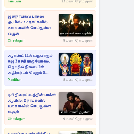
நடவடிக்கை
Tamilwin
13 மணி நேரம் முன்
ஜனநாயகன் பாக்ஸ்
ஆபிஸ்: 17 நாட்களில்
உலகளவில் செய்துள்ள
வசூல்
Cineulagam
8 மணி நேரம் முன்
ஆகஸ்ட் 11ல் உருவாகும்
கஜகேசரி ராஜயோகம்:
தொழில் நிலையில்
அதிர்ஷ்டம் பெறும் 3
ராசிகள்!
Manithan
8 மணி நேரம் முன்
டிசி திரைப்படத்தின் பாக்ஸ்
ஆபிஸ்: 2 நாட்களில்
உலகளவில் செய்துள்ள
வசூல்
Cineulagam
9 மணி நேரம் முன்