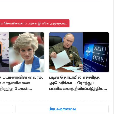
யம் செய்திகளைப் படிக்க இங்கே அழுத்தவும்
 டயானாவின் வைரம்,
புடின் தொடர்பில் எச்சரித்த
கல் காதணிகளை
அமெரிக்கா... ரோந்துப்
ிருந்த மேகன்
பணிகளைத் தீவிரப்படுத்திய
்
ராயல் கடற்படை
பிரபலமானவை