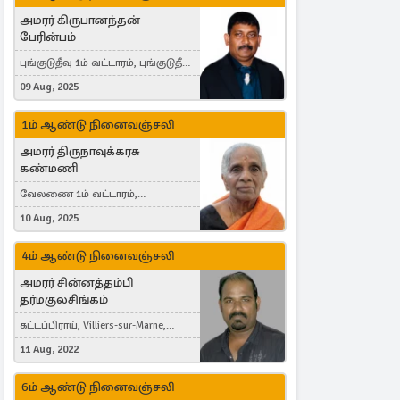
அமரர் கிருபானந்தன்
பேரின்பம்
புங்குடுதீவு 1ம் வட்டாரம், புங்குடுதீவு,
India, Lausanne, Switzerland
09 Aug, 2025
1ம் ஆண்டு நினைவஞ்சலி
அமரர் திருநாவுக்கரசு
கண்மணி
வேலணை 1ம் வட்டாரம்,
மண்கும்பான் மேற்கு, Liestal,
10 Aug, 2025
Switzerland
4ம் ஆண்டு நினைவஞ்சலி
அமரர் சின்னத்தம்பி
தர்மகுலசிங்கம்
கட்டப்பிராய், Villiers-sur-Marne,
France
11 Aug, 2022
6ம் ஆண்டு நினைவஞ்சலி