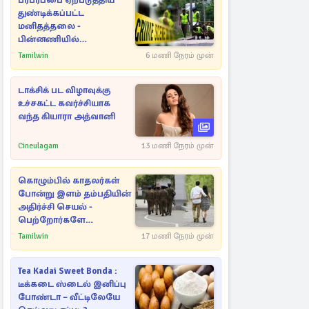
பரபரப்பை ஏற்படுத்திய
துண்டிக்கப்பட்ட
மனிதத்தலை -
பின்னணியில்
மறைந்துள்ள மர்மம்
Tamilwin
6 மணி நேரம் முன்
டாக்சிக் பட விழாவுக்கு
உச்சகட்ட கவர்ச்சியாக
வந்த கியாரா அத்வானி
Cineulagam
13 மணி நேரம் முன்
கொழும்பில் காதலர்கள்
போன்று இளம் தம்பதியின்
அதிர்ச்சி செயல் -
பெற்றோர்களே
எச்சரிக்கை
Tamilwin
17 மணி நேரம் முன்
Tea Kadai Sweet Bonda :
டீக்கடை ஸ்டைல் இனிப்பு
போண்டா – வீட்டிலேயே