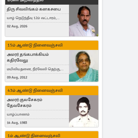
திரு சிவலிங்கம் கனகசபை
யாழ் நெடுந்தீவு 12ம் வட்டாரம்,
Jaffna, நயினாதீவு, London, United
02 Aug, 2026
Kingdom
15ம் ஆண்டு நினைவஞ்சலி
அமரர் தங்கபாக்கியம்
கதிரவேலு
மயிலியதனை, நீர்வேலி தெற்கு,
Herning, Denmark
09 Aug, 2012
43ம் ஆண்டு நினைவஞ்சலி
அமரர் குலசேகரம்
தேவசேகரம்
யாழ்ப்பாணம்
14 Aug, 1983
1ம் ஆண்டு நினைவஞ்சலி