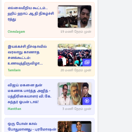
புலனாய்வாளர்கள்
எல்லைமீறிய கூட்டம்..
ஹிப் ஹாப் ஆதி நிகழ்ச்சி
ரத்து
Cineulagam
19 மணி நேரம் முன்
இயக்கச்சி றீச்ஷாவில்
வரலாறு காணாத
சனக்கூட்டம்:
உணவுத்திருவிழா
இடைநிறுத்தம்
Tamilwin
20 மணி நேரம் முன்
விஜய் மகனை தன்
மகனாக பார்த்த அஜித் -
பத்திரிகையாளர் வி.கே.
சுந்தர் ஓபன் டாக்!
Manithan
3 மணி நேரம் முன்
ஒரு போன் கால்
போதுமானது - புரமோஷன்