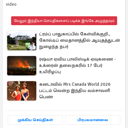
video
மேலும் இந்தியா செய்திகளைப் படிக்க இங்கே அழுத்தவும்
ட்ரம்ப் பாதுகாப்பில் கேள்விக்குறி.,
கோல்ஃப் மைதானத்தில் ஆயுதத்துடன்
நுழைந்த நபர்
ரஷ்யா ஏவிய பாலிஸ்டிக் ஏவுகணை -
உக்ரைன் தலைநகரில் 17 பேர்
உயிரிழப்பு
கனடாவில் Mrs Canada World 2026
பட்டம் வென்ற இந்திய வம்சாவளி
பெண்
முக்கிய செய்திகள்
பிரபலமானவை