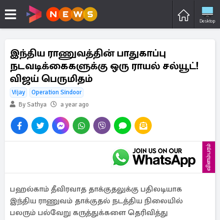
Desktop
இந்திய ராணுவத்தின் பாதுகாப்பு
நடவடிக்கைகளுக்கு ஒரு ராயல் சல்யூட்!
விஜய் பெருமிதம்
Vijay
Operation Sindoor
By Sathya
a year ago
விளம்பரம்
பஹல்காம் தீவிரவாத தாக்குதலுக்கு பதிலடியாக
இந்திய ராணுவம் தாக்குதல் நடத்திய நிலையில்
பலரும் பல்வேறு கருத்துக்களை தெரிவித்து