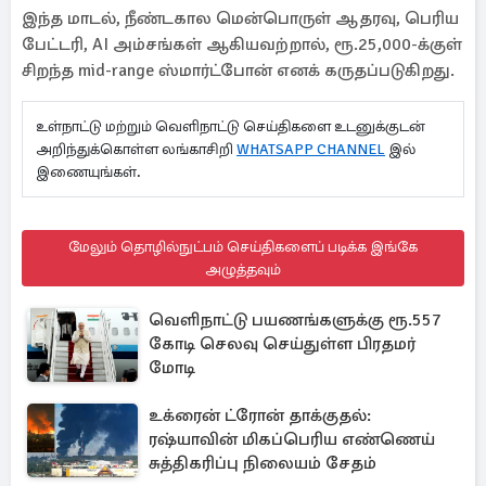
இந்த மாடல், நீண்டகால மென்பொருள் ஆதரவு, பெரிய
பேட்டரி, AI அம்சங்கள் ஆகியவற்றால், ரூ.25,000-க்குள்
சிறந்த mid-range ஸ்மார்ட்போன் எனக் கருதப்படுகிறது.
உள்நாட்டு மற்றும் வெளிநாட்டு செய்திகளை உடனுக்குடன்
அறிந்துக்கொள்ள லங்காசிறி
WHATSAPP CHANNEL
இல்
இணையுங்கள்.
மேலும் தொழில்நுட்பம் செய்திகளைப் படிக்க இங்கே
அழுத்தவும்
வெளிநாட்டு பயணங்களுக்கு ரூ.557
கோடி செலவு செய்துள்ள பிரதமர்
மோடி
உக்ரைன் ட்ரோன் தாக்குதல்:
ரஷ்யாவின் மிகப்பெரிய எண்ணெய்
சுத்திகரிப்பு நிலையம் சேதம்