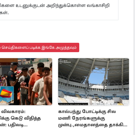
ய்திகளை உடனுக்குடன் அறிந்துக்கொள்ள லங்காசிறி
்கள்.
 செய்திகளைப் படிக்க இங்கே அழுத்தவும்
ா விவகாரம்:
கால்பந்து போட்டிக்கு சில
க்கு கெடு விதித்த
மணி நேரங்களுக்கு
்: பதிலடி
முன்பு.,மைதானத்தை தாக்கிய
்கை உறுதி
ரஷ்ய ஏவுகணை