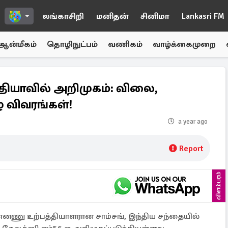
லங்காசிறி
மனிதன்
சினிமா
Lankasri FM
ஆன்மீகம்
தொழிநுட்பம்
வணிகம்
வாழ்க்கைமுறை
்தியாவில் அறிமுகம்: விலை,
ழு விவரங்கள்!
a year ago
Report
விளம்பரம்
ணு உற்பத்தியாளரான சாம்சங், இந்திய சந்தையில்