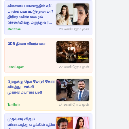
விமானப் பயணத்தில் ஷீட்
மாஸ்க் பயன்படுத்தலாமா?
திரிஷாவின் வைரல்
செல்ஃபிக்கு மருத்துவர்
விளக்கம்
Manithan
20 மணி நேரம் முன்
GDN திரை விமர்சனம்
Cineulagam
22 மணி நேரம் முன்
நேருக்கு நேர் மோதி கோர
விபத்து - வங்கி
முகாமையாளர் பலி
Tamilwin
14 மணி நேரம் முன்
முதல்வர் விஜய்
விவாகரத்து வழக்கில் புதிய