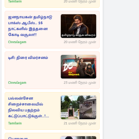
அறிவிப்பு!
Tamilwin
20 மணி நேரம் முன்
ஜனநாயகன் தமிழ்நாடு
பாக்ஸ் ஆபீஸ்.. 16
நாட்களில் இத்தனை
கோடி வசூலா!!
Cineulagam
20 மணி நேரம் முன்
டிசி: திரை விமர்சனம்
Cineulagam
23 மணி நேரம் முன்
பல்லன்சேன
சிறைச்சாலையில்
நிலவிய பதற்றம்
கட்டுப்பாட்டுக்குள்..!
அதிரடியாக களமிறங்கிய
Tamilwin
21 மணி நேரம் முன்
அதிகாரிகள்