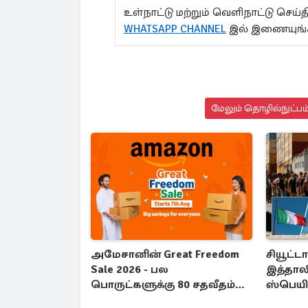
உள்நாட்டு மற்றும் வெளிநாட்டு செ
WHATSAPP CHANNEL
இல் இணையுங
மேலும் தொழில்நுட்பம்
அமேசானின் Great Freedom
சியூட்ட
Sale 2026 - பல
இத்தாலி
பொருட்களுக்கு 80 சதவீதம்
ஸ்பெயின
தள்ளுபடி
நடவடிக