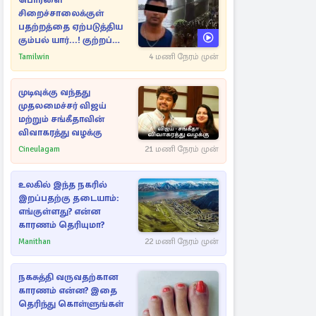
பொரளை
சிறைச்சாலைக்குள்
பதற்றத்தை ஏற்படுத்திய
கும்பல் யார்...! குற்றப்
பின்னணி தொடர்பில்
Tamilwin
4 மணி நேரம் முன்
அதிர்ச்சித் தகவல்கள்
முடிவுக்கு வந்தது
முதலமைச்சர் விஜய்
மற்றும் சங்கீதாவின்
விவாகரத்து வழக்கு
Cineulagam
21 மணி நேரம் முன்
உலகில் இந்த நகரில்
இறப்பதற்கு தடையாம்:
எங்குள்ளது? என்ன
காரணம் தெரியுமா?
Manithan
22 மணி நேரம் முன்
நகசுத்தி வருவதற்கான
காரணம் என்ன? இதை
தெரிந்து கொள்ளுங்கள்