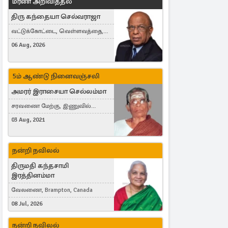
மரண அறிவித்தல்
திரு கந்தையா செல்வராஜா
வட்டுக்கோட்டை, வெள்ளவத்தை,
Toronto, Canada
06 Aug, 2026
5ம் ஆண்டு நினைவஞ்சலி
அமரர் இராசையா செல்லம்மா
சரவணை மேற்கு, இணுவில்
கிழக்கு
03 Aug, 2021
நன்றி நவிலல்
திருமதி கந்தசாமி
இரத்தினம்மா
வேலணை, Brampton, Canada
08 Jul, 2026
நன்றி நவிலல்