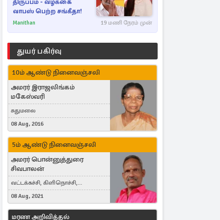
திருப்பம் - வழக்கை
வாபஸ் பெற்ற சங்கீதா!
Manithan
19 மணி நேரம் முன்
துயர் பகிர்வு
10ம் ஆண்டு நினைவஞ்சலி
அமரர் இராஜலிங்கம்
மகேஸ்வரி
சுதுமலை
08 Aug, 2016
5ம் ஆண்டு நினைவஞ்சலி
அமரர் பொன்னுத்துரை
சிவபாலன்
வட்டக்கச்சி, கிளிநொச்சி,
வட்டக்கச்சி இராமநாதபுரம்
08 Aug, 2021
மரண அறிவித்தல்