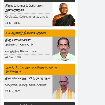
திருமதி பார்வதிப்பிள்ளை
இராமநாதன்
நெடுந்தீவு மேற்கு, Toronto, Canada
31 Jul, 2026
1ம் ஆண்டு நினைவஞ்சலி
திரு செல்லையா
அச்சுதபாதசுந்தரம்
புங்குடுதீவு 10ம் வட்டாரம்,
கொள்ளுப்பிட்டி
09 Aug, 2025
அந்தியேட்டி அழைப்பிதழும், நன்றி
நவிலலும்
திரு சின்னத்தம்பி இராமநாதன்
நெடுந்தீவு மேற்கு, கண்டாவளை
27 Jun, 2026