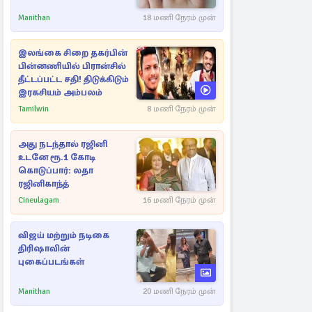
Manithan
18 மணி நேரம் முன்
இலங்கை சிறை தகர்பின்
பின்னணியில் பிரான்சில்
தீட்டப்பட்ட சதி! திடுக்கிடும்
இரகசியம் அம்பலம்
Tamilwin
8 மணி நேரம் முன்
அது நடந்தால் ரஜினி
உடனே ரூ.1 கோடி
கொடுப்பார்: லதா
ரஜினிகாந்த்
Cineulagam
16 மணி நேரம் முன்
விஜய் மற்றும் நடிகை
திரிஷாவின்
புகைப்படங்கள்
Manithan
20 மணி நேரம் முன்