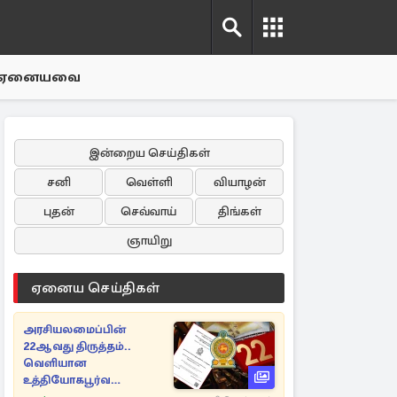
ஏனையவை
இன்றைய செய்திகள்
சனி
வெள்ளி
வியாழன்
புதன்
செவ்வாய்
திங்கள்
ஞாயிறு
ஏனைய செய்திகள்
அரசியலமைப்பின்
22ஆவது திருத்தம்..
வெளியான
உத்தியோகபூர்வ