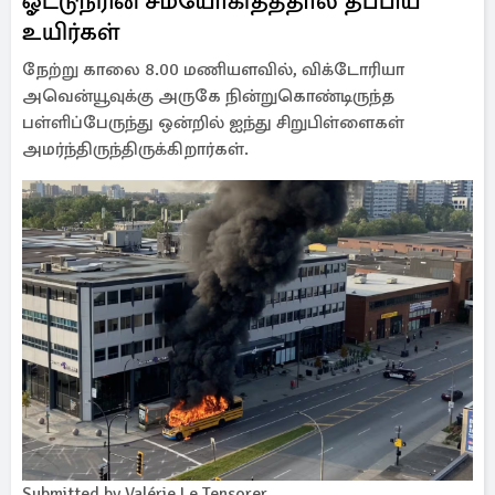
ஓட்டுநரின் சமயோகிதத்தால் தப்பிய
உயிர்கள்
நேற்று காலை 8.00 மணியளவில், விக்டோரியா
அவென்யூவுக்கு அருகே நின்றுகொண்டிருந்த
பள்ளிப்பேருந்து ஒன்றில் ஐந்து சிறுபிள்ளைகள்
அமர்ந்திருந்திருக்கிறார்கள்.
Submitted by Valérie Le Tensorer